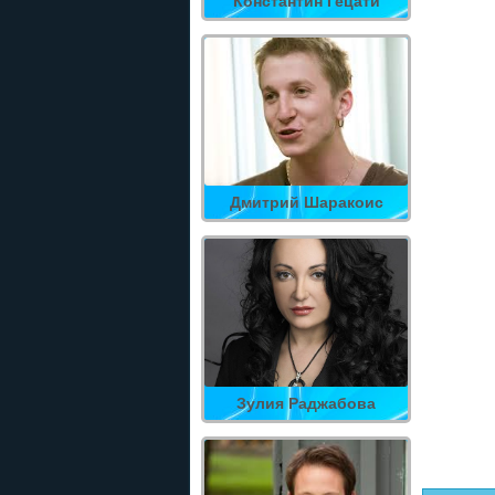
Константин Гецати
Дмитрий Шаракоис
Зулия Раджабова