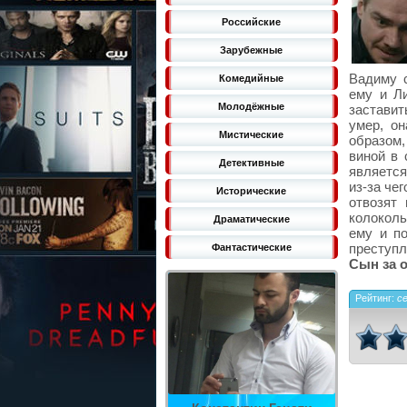
Российские
Зарубежные
Вадиму с
Комедийные
ему и Ли
Молодёжные
заставит
умер, он
Мистические
образом,
виной в 
Детективные
является
из-за че
Исторические
отвозят
колоколь
Драматические
ему и по
преступ
Фантастические
Сын за о
Рейтинг:
с