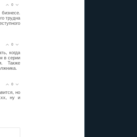
0
 бизнесе.
го трудна
еступного
0
ть, когда
м в серии
м. Также
олжника.
0
вится, но
ххх, ну и