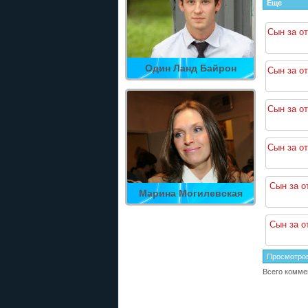
Еще
Сын за от
Один Ланд Байрон
Сын за от
Сын за от
Сын за от
Сын за о
Марина Могилевская
Сын за о
Просмотро
Всего комме