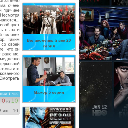
ся за дело
има очень
й причине
 Несмотря
иваются...
 сообщает
ть сына и
ой человек
ор. Таким
Великолепный век 20
 со своей
серия
е, что он
 ранение,
немедленно
церковной
 отомстить
кованного
Смотреть
Мажор 5 серия
овал
1
чел.
0
10
из
10
йтинг