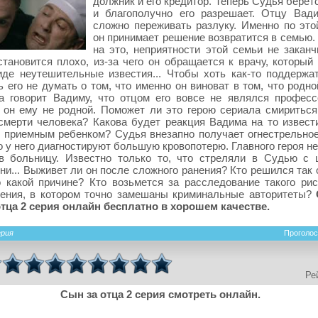
должник и его кредитор. Теперь Судья берет
и благополучно его разрешает. Отцу Вад
сложно переживать разлуку. Именно по это
он принимает решение возвратится в семью.
на это, неприятности этой семьи не заканч
тановится плохо, из-за чего он обращается к врачу, который
де неутешительные известия... Чтобы хоть как-то поддержа
ь его не думать о том, что именно он виноват в том, что родн
а говорит Вадиму, что отцом его вовсе не являлся професс
 он ему не родной. Поможет ли это герою сериала смириться
смерти человека? Какова будет реакция Вадима на то извести
 приемным ребенком? Судья внезапно получает огнестрельное
го у него диагностируют большую кровопотерю. Главного героя 
 в больницу. Известно только то, что стреляли в Судью с 
ни... Выживет ли он после сложного ранения? Кто решился так
 какой причине? Кто возьмется за расследование такого рис
ления, в котором точно замешаны криминальные авторитеты?
тца 2 серия онлайн бесплатно в хорошем качестве.
ерия
Проголос
Ре
Сын за отца 2 серия смотреть онлайн.