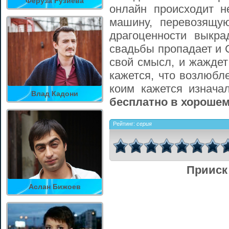
Феруза Рузиева
онлайн происходит н
машину, перевозящу
драгоценности выкр
свадьбы пропадает и С
свой смысл, и жаждет
кажется, что возлюбл
коим кажется изнача
Влад Кадони
бесплатно в хорошем
Рейтинг:
серия
Прииск
Аслан Бижоев