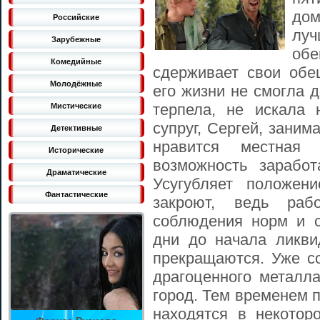
дом
Российские
лу
Зарубежные
об
Комедийные
сдерживает свои обе
Молодёжные
его жизни не смогла 
терпела, не искала 
Мистические
супруг, Сергей, заним
Детективные
нравится местная
Исторические
возможность заработ
Драматические
Усугубляет положен
Фантастические
закроют, ведь раб
соблюдения норм и с
дни до начала ликви
прекращаются. Уже с
драгоценного металла
город. Тем временем 
находятся в некотор