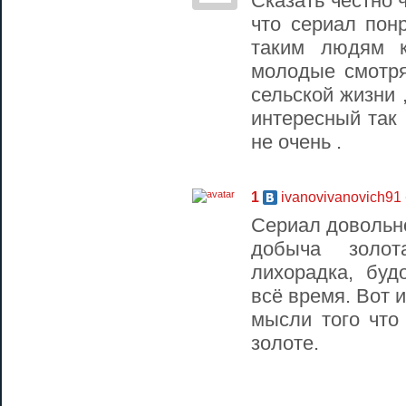
Сказать честно 
что сериал пон
таким людям 
молодые смотря
сельской жизни 
интересный так
не очень .
1
ivanovivanovich91
Сериал довольно
добыча золот
лихорадка, бу
всё время. Вот 
мысли того что
золоте.