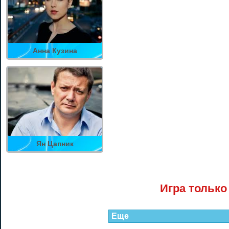
Анна Кузина
Ян Цапник
Игра только
Еще