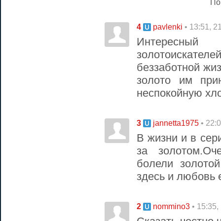
По
4
• 13:51, 2
pavlenki
Интересный
золотоискател
беззаботной жиз
золото им при
неспокойную хл
3
• 22:
jannetta1975
В жизни и в сер
за золотом.О
болели золото
здесь и любовь е
2
• 15:35,
nommino3