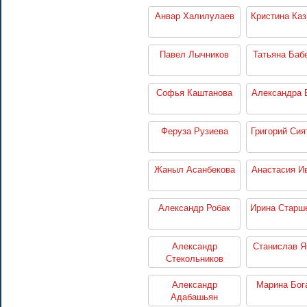
Анвар Халилулаев
Кристина Каз
Павел Лычников
Татьяна Баб
Софья Каштанова
Александра 
Феруза Рузиева
Григорий Сия
Жаныл Асанбекова
Анастасия И
Александр Робак
Ирина Старш
Александр
Станислав 
Стекольников
Александр
Марина Бог
Адабашьян