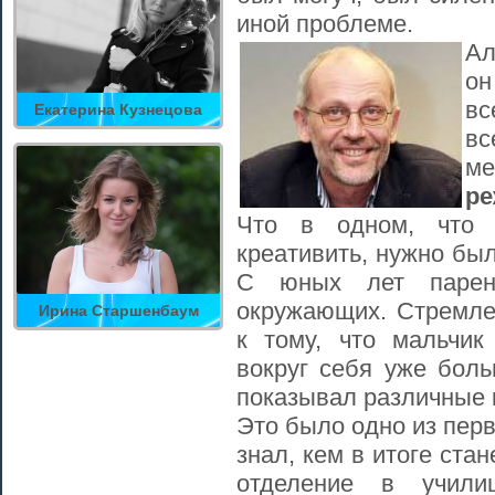
иной проблеме.
Ал
он
вс
Екатерина Кузнецова
вс
м
ре
Что в одном, что
креативить, нужно бы
С юных лет парен
окружающих. Стремлен
Ирина Старшенбаум
к тому, что мальчик
вокруг себя уже бол
показывал различные 
Это было одно из перв
знал, кем в итоге стан
отделение в учили