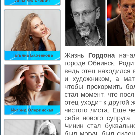
Анна Хилькевич
Жизнь
Гордона
начал
Татьяна Бабенкова
городе Обнинск. Род
ведь отец находился 
и художником, а мат
чтобы прокормить б
стал момент, что пос
отец уходит к другой 
чистого листа. Еще ч
Ингрид Олеринская
себе нового супруга,
Чинин стал буквальн
был могуч, был силен