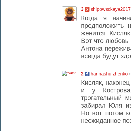
3
shipowsckaya2017
Когда я начин
предположить 
женится Кисляк
Вот что любовь 
Антона пережива
всегда будут зд
2
hannashulzhenko
Кисляк, наконец
и у Кострова
трогательный м
забирал Юля из
Но вот потом к
неожиданное поз