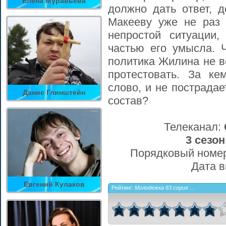
Елена Муравьёва
должно дать ответ, 
Макееву уже не раз 
непростой ситуации
частью его умысла. 
политика Жилина не в
протестовать. За ке
слово, и не пострадае
Данис Глинштейн
состав?
Телеканал:
3 сезон
Порядковый номер
Дата 
Евгений Кулаков
Рейтинг:
Молодежка 83 серия ...