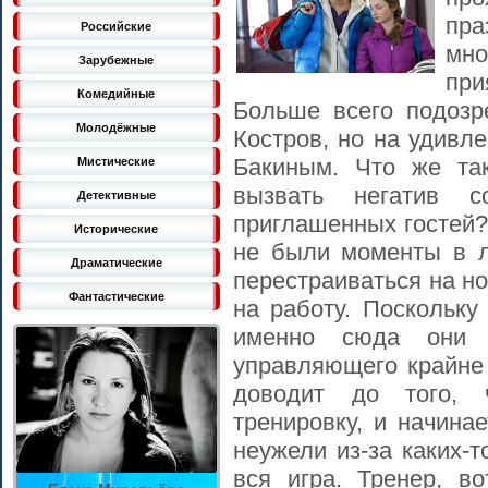
пра
Российские
мно
Зарубежные
пр
Комедийные
Больше всего подозр
Молодёжные
Костров, но на удивл
Бакиным. Что же та
Мистические
вызвать негатив с
Детективные
приглашенных гостей?
Исторические
не были моменты в л
Драматические
перестраиваться на н
Фантастические
на работу. Поскольку
именно сюда они 
управляющего крайне 
доводит до того, 
тренировку, и начинае
неужели из-за каких-
вся игра. Тренер, в