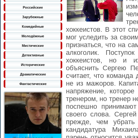
изм
Российские
чел
Зарубежные
тре
Комедийные
хоккеистов. В этот сп
мог уследить за свои
Молодёжные
признаться, что на са
Мистические
алкоголик. Поступо
Детективные
хоккеистов, но и и
Исторические
объяснить Сергею Пе
считает, что команда 
Драматические
не из мажоров. Капит
Фантастические
напряжение, которое
тренером, но тренер н
поспешно принимают
своего слова. Серге
прежде, чем убрать
кандидатура Михаил
парень относится ува