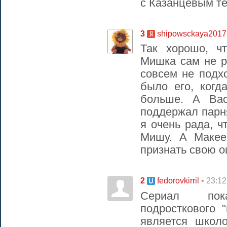
с Казанцевым т
3
shipowsckaya2017
Так хорошо, ч
Мишка сам не р
совсем не подх
было его, когд
больше. А Вас
поддержал парня
я очень рада, ч
Мишу. А Макее
признать свою о
2
• 23:12
fedorovkirril
Сериал пок
подросткового 
является школ