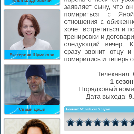
Илья Шидловский
заявляет сыну, что о
помириться с Яной
отношения с обиженн
хочет встретиться и п
тренировки и договар
следующий вечер. К
сразу звонит отцу и
Екатерина Шумакова
помирились и теперь о
Телеканал:
1 сезон
Порядковый номе
Дата выхода:
9
Свами Даши
Рейтинг:
Молодежка 3 серия