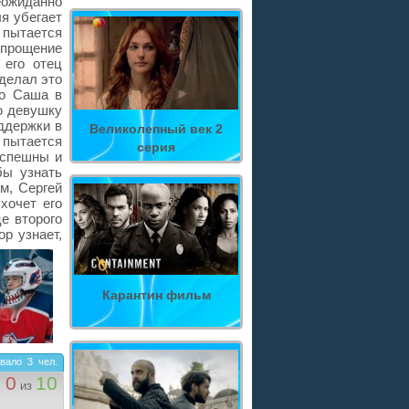
ожиданно
ля убегает
пытается
о прощение
 его отец
сделал это
но Саша в
ю девушку
оддержки в
Великолепный век 2
 пытается
серия
успешны и
бы узнать
м, Сергей
хочет его
е второго
ор узнает,
Карантин фильм
вало
3
чел.
0
10
из