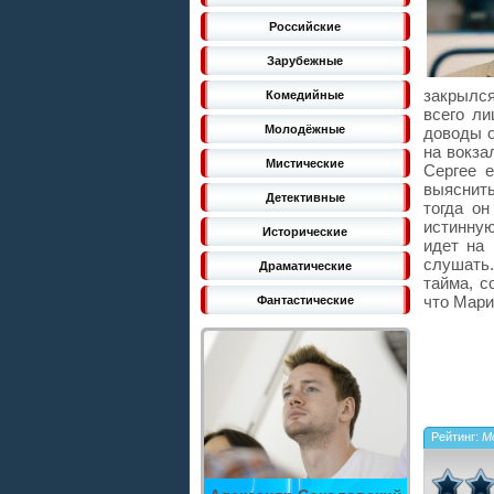
Российские
Зарубежные
закрылся
Комедийные
всего л
Молодёжные
доводы о
на вокза
Мистические
Сергее 
выяснить
Детективные
тогда о
истинную
Исторические
идет на 
слушать.
Драматические
тайма, с
что Мари
Фантастические
Рейтинг:
Мо