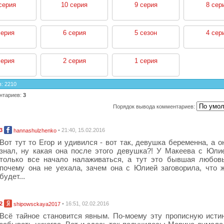
серия
10 серия
9 серия
8 сер
серия
6 серия
5 сезон
4 сер
серия
2 серия
1 серия
в
:
2210
нтариев
:
3
Порядок вывода комментариев:
3
• 21:40, 15.02.2016
hannashulzhenko
Вот тут то Егор и удивился - вот так, девушка беременна, а о
знал, ну какая она после этого девушка?! У Макеева с Юли
только все начало налаживаться, а тут это бывшая любов
почему она не уехала, зачем она с Юлией заговорила, что 
будет...
2
• 16:51, 02.02.2016
shipowsckaya2017
Всё тайное становится явным. По-моему эту прописную исти