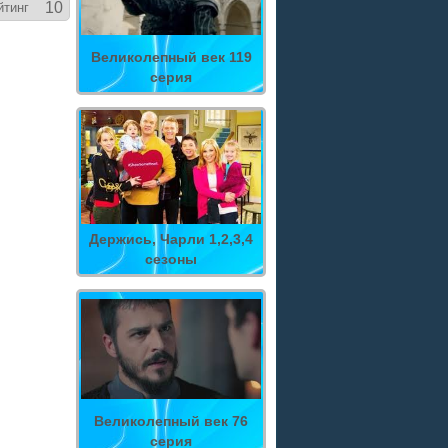
10
йтинг
Великолепный век 119
серия
Держись, Чарли 1,2,3,4
сезоны
Великолепный век 76
серия