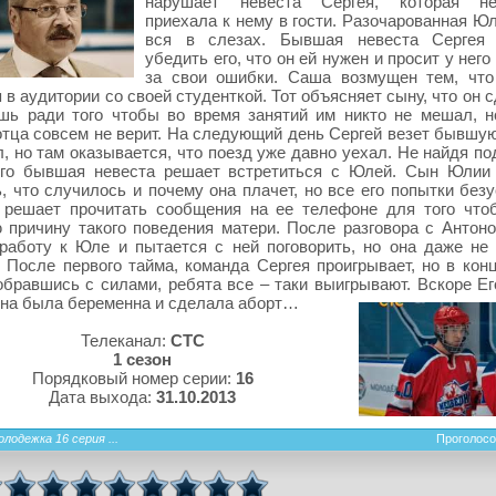
нарушает невеста Сергея, которая не
приехала к нему в гости. Разочарованная Ю
вся в слезах. Бывшая невеста Сергея 
убедить его, что он ей нужен и просит у нег
за свои ошибки. Саша возмущен тем, что
 в аудитории со своей студенткой. Тот объясняет сыну, что он 
ишь ради того чтобы во время занятий им никто не мешал, 
тца совсем не верит. На следующий день Сергей везет бывшу
л, но там оказывается, что поезд уже давно уехал. Не найдя п
его бывшая невеста решает встретиться с Юлей. Сын Юлии
, что случилось и почему она плачет, но все его попытки без
н решает прочитать сообщения на ее телефоне для того что
 причину такого поведения матери. После разговора с Антоно
работу к Юле и пытается с ней поговорить, но она даже не 
 После первого тайма, команда Сергея проигрывает, но в конц
обравшись с силами, ребята все – таки выигрывают. Вскоре Ег
на была беременна и сделала аборт…
Телеканал:
СТС
1 сезон
Порядковый номер серии:
16
Дата выхода:
31.10.2013
лодежка 16 серия ...
Проголосо