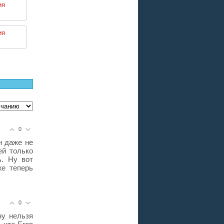
ия
ия
0
н даже не
ей только
ь. Ну вот
же теперь
0
ну нельзя