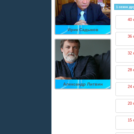
1 сезон др
40 
Ирик Садыков
36 
32 
28 
Александр Литвин
24 
20 
15 