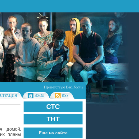
Приветствую Вас
,
Гость
ИСТРАЦИЯ
ВХОД
RSS
СТС
ТНТ
я домой,
Еще на сайте
 их планы