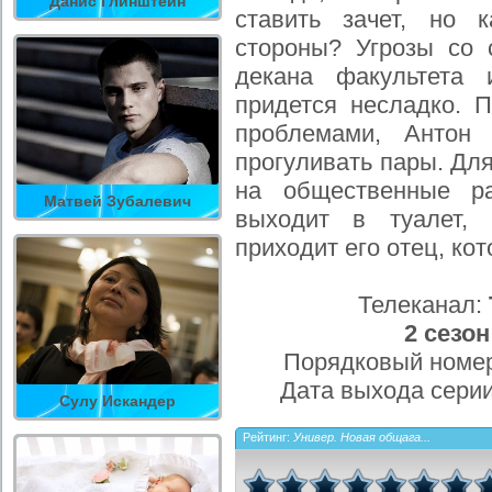
Данис Глинштейн
ставить зачет, но 
стороны? Угрозы со 
декана факультета 
придется несладко. 
проблемами, Антон
прогуливать пары. Для
на общественные ра
Матвей Зубалевич
выходит в туалет,
приходит его отец, ко
Телеканал:
2 сезон
Порядковый номер
Дата выхода сери
Сулу Искандер
Рейтинг:
Универ. Новая общага...