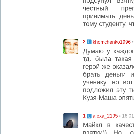
подсунул взят
честный пре
принимать день
тому студенту, ч
2
khomchenko1996
Думаю у каждог
тд. была такая
герой же оказа
брать деньги 
ученику, но во
подложил эту т
Кузя-Маша опять
1
• 16:0
alexa_2195
Майкл в качес
взятки)) Но, 