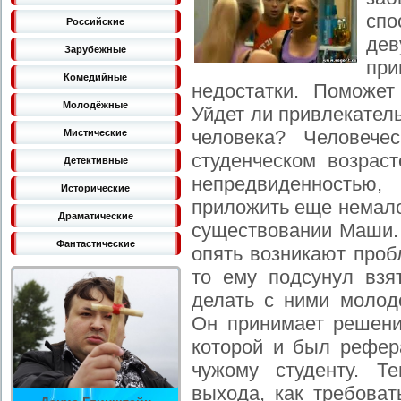
сп
Российские
дев
Зарубежные
при
Комедийные
недостатки. Поможе
Молодёжные
Уйдет ли привлекател
человека? Человече
Мистические
студенческом возрас
Детективные
непредвиденностью
Исторические
приложить еще немало
Драматические
существовании Маши. 
Фантастические
опять возникают проб
то ему подсунул взя
делать с ними молод
Он принимает решение
которой и был рефера
чужому студенту. Т
выхода, как требоват