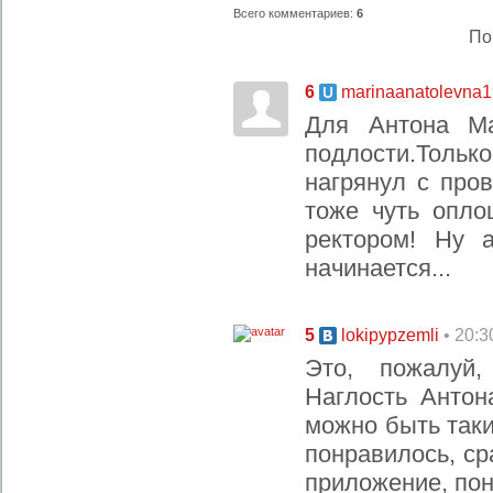
Всего комментариев
:
6
По
6
marinaanatolevna
Для Антона Ма
подлости.Тольк
нагрянул с про
тоже чуть опло
ректором! Ну 
начинается...
5
• 20:3
lokipypzemli
Это, пожалуй
Наглость Антон
можно быть так
понравилось, ср
приложение, пон