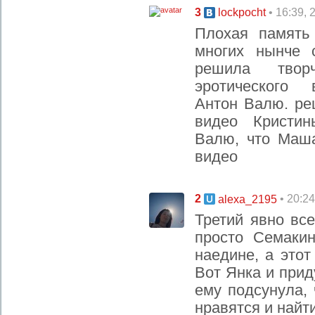
3
• 16:39, 
lockpocht
Плохая память
многих нынче 
решила твор
эротического 
Антон Валю. ре
видео Кристи
Валю, что Маш
видео
2
• 20:2
alexa_2195
Третий явно вс
просто Семаки
наедине, а этот
Вот Янка и прид
ему подсунула,
нравятся и найт