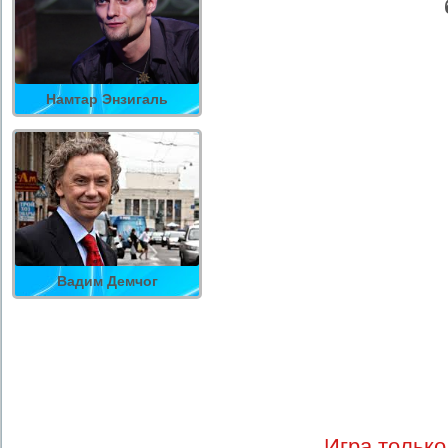
Намтар Энзигаль
Вадим Демчог
Игра только