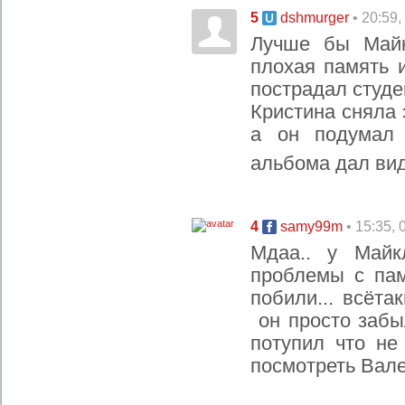
5
• 20:59
dshmurger
Лучше бы Майк
плохая память и
пострадал студе
Кристина сняла 
а он подумал
альбома дал в
4
• 15:35,
samy99m
Мдаа.. у Май
проблемы с пам
побили... всёта
он просто забы
потупил что не
посмотреть Вале