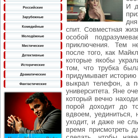
И д
Российские
при
Зарубежные
дня
Комедийные
спит. Совместная жиз
особой подразумев
Молодёжные
приключения. Тем н
Мистические
после того, как Майк
Детективные
которые якобы украл
Исторические
том, что трубка был
придумывает историю 
Драматические
выкрал телефон, а п
Фантастические
университета. Яне оч
который вечно находи
порой доходит до т
вдвоем, уединиться, 
уходит, и даже не сл
время присмотреть д
сделать, чтобы нав