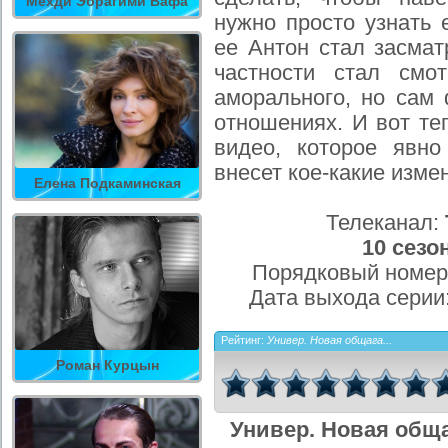
Мехди Эбрагими Вафа
нужно просто узнать 
ее Антон стал засмат
частности стал смо
аморального, но сам
отношениях. И вот те
видео, которое явно
внесет кое-какие изме
Елена Подкаминская
Телеканал:
10 сезо
Порядковый номер
Дата выхода серии
Рейтинг:
Универ. Новая общага...
Роман Курцын
Универ. Новая обща