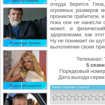
Виктор Хориняк
откуда берется Гена
огромных размеров м
проникли грабители, 
пока они не нанесли 
может, и физически
здоровяками, как это
Ну не понимает он шут
Александр Литвин
выполнении своих пря
Телеканал:
5 сезон
Порядковый номер
Дата выхода серии
Полина Максимова
Рейтинг:
СашаТаня: 5 сезон 15...