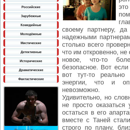
это
Российские
пом
Зарубежные
гла
Комедийные
своему партнеру, да
Молодёжные
надежными партнерам
столько всего провер
Мистические
что им откровенно, не 
Детективные
новое, что-то бол
Исторические
безопасное. Вот если
Драматические
вот тут-то реально
Фантастические
энергии, что и оп
невозможно.
Удивительно, но слов
не просто оказаться 
остаться в его апарт
вместе с Таней стал
строго по плану, бли