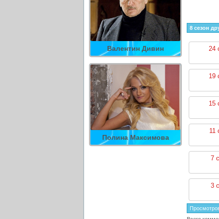
8 сезон др
Валентин Дивин
24 
19 
15 
11 
Полина Максимова
7 
3 
Просмотро
Всего комме