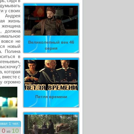
рь, сидя в
думывать
ги у своих
у Андрея
ная жизнь
 женщина
ы, должна
симальное
 вовсе не
Великолепный век 46
тся новый
серия
а. Полина
оситься в
геньевич,
ыскочку?
, которая
, вместе с
у огромно
Петля времени
овал
1
чел.
0
10
из