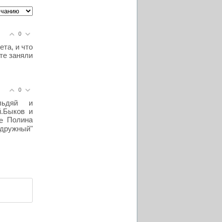
0
ета, и что
те заняли
0
льдяй и
й.Быков и
Полина
"дружный"