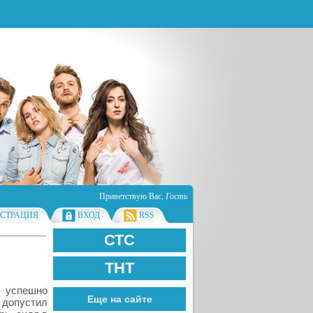
Приветствую Вас
,
Гость
ИСТРАЦИЯ
ВХОД
RSS
СТС
ТНТ
о успешно
Еще на сайте
допустил