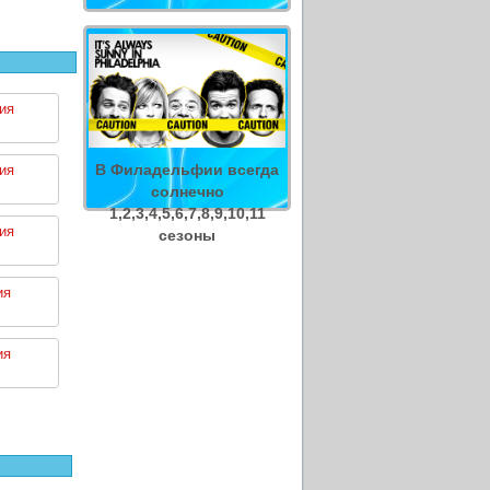
ия
В Филадельфии всегда
ия
солнечно
1,2,3,4,5,6,7,8,9,10,11
ия
сезоны
ия
ия