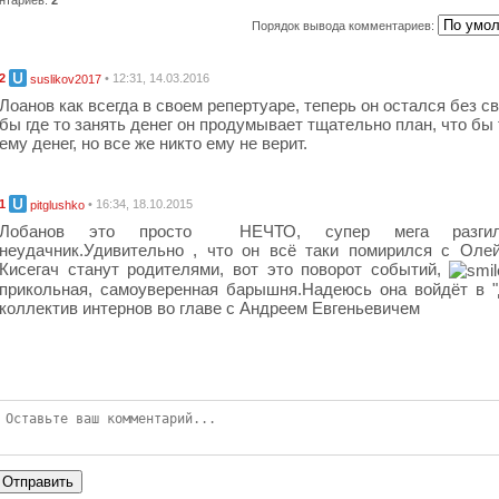
Порядок вывода комментариев:
2
• 12:31, 14.03.2016
suslikov2017
Лоанов как всегда в своем репертуаре, теперь он остался без св
бы где то занять денег он продумывает тщательно план, что бы 
ему денег, но все же никто ему не верит.
1
• 16:34, 18.10.2015
pitglushko
Лобанов это просто НЕЧТО, супер мега разги
неудачник.Удивительно , что он всё таки помирился с Оле
Кисегач станут родителями, вот это поворот событий,
прикольная, самоуверенная барышня.Надеюсь она войдёт в 
коллектив интернов во главе с Андреем Евгеньевичем
Отправить