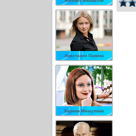
Михаил Башкатов
Анастасия Панина
Карина Мишулина