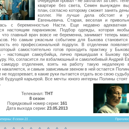
очередной провал - не заплатил за свет. Тепе
квартире без света, Семен вынужден вы
план, согласно которому сможет занять день
коллег. Не лучше дела обстоят и 
Евгеньевича. Старая, веселая и приволь
лась с беременностью Насти. Еще недавно адекватная
тся настоящим параноиком. Подбор одежды, которая якоб
, что главный врач вовсе не беременна, занимает теперь мак
асов. Но самым ужасным событием для Быкова становится
ность его профессиональной подруги. В отделении появляе
 который самостоятельно готов проходить практику у Быков
а - настоящая самоубийца, лично пришедшая к Быкову пр
уру. Но, согласится ли взбалмошный и самолюбивый Андрей Ев
 самодур отделения, взять на работу такую недалекую в
 накаляется, и самым зависимым звеном в ней остается Полина
 не подозревает, в какие руки пытается отдать всю свою судьбу
й будущей карьерой. Все мечты юного интерны Полины стоят 
.
Телеканал:
ТНТ
8 сезон
Порядковый номер серии:
161
Дата выхода серии:
23.05.2013
терны: 8 сезон 21 ...
Проголос