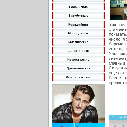
Российские
Зарубежные
закончи
Комедийные
станови
Молодёжные
показать
число ч
Мистические
беремен
интерн,
Детективные
Ульянов
интернат
Исторические
главный
Ситуация
Драматические
еще даже
блестяще
Фантастические
пропасти
Рейтинг:
Ин