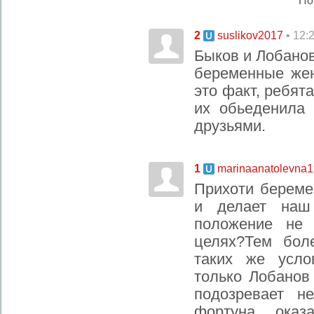
По
2
• 12:
suslikov2017
Быков и Лобанов
беременные жен
это факт, ребят
их обьеденила 
друзьями.
1
marinaanatolevna
Прихоти береме
и делает наш
положение не 
целях?Тем бол
таких же усло
только Лобанов
подозревает н
фортуна оказ