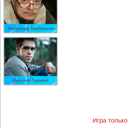
Александр Адабашьян
Дмитрий Горевой
Игра только