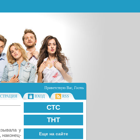
Приветствую Вас
,
Гость
ИСТРАЦИЯ
ВХОД
RSS
СТС
ТНТ
ызывала у
Еще на сайте
 наконец-