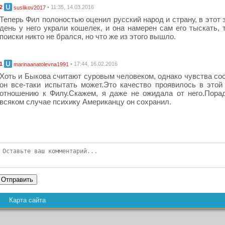
2
• 11:35, 14.03.2016
suslikov2017
Теперь Фил полоностью оценил русский народ и страну, в этот
день у него украли кошелек, и она намерен сам его тыскать, т
поиски никто не брался, но что же из этого вышло.
1
• 17:44, 16.02.2016
marinaanatolevna1991
Хоть и Быкова считают суровым человеком, однако чувства со
он все-таки испытать может.Это качество проявилось в этой
отношению к Филу.Скажем, я даже не ожидала от него.Пора
всяком случае психику Американцу он сохранил.
Отправить
Карта сайта