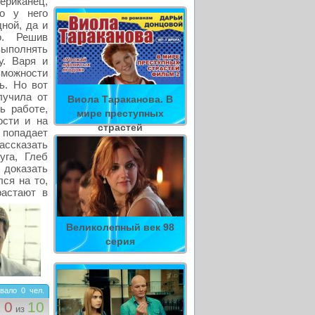
риканец,
то у него
ной, да и
о. Решив
 выполнять
у. Варя и
зможности
ь. Но вот
лучила от
Виола Тараканова. В
ь работе,
мире преступных
ости и на
страстей
 попадает
рассказать
уга, Глеб
 доказать
ся на то,
растают в
Великолепный век 98
серия
вало
0
чел.
0
10
из