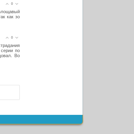
0
 злощавый
ак как зо
0
страдания
 серии по
довал. Во