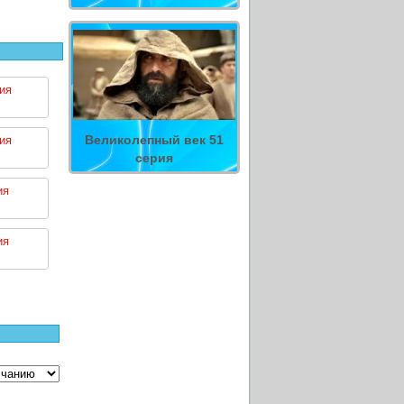
ия
Великолепный век 51
ия
серия
ия
ия