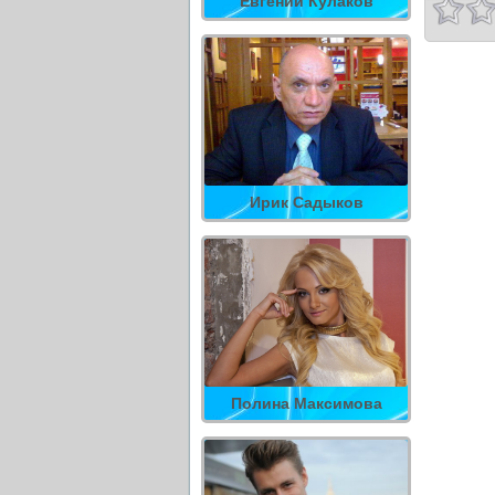
Евгений Кулаков
Ирик Садыков
Полина Максимова