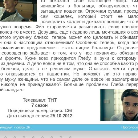
то показала свое настоящее лицо. Аме
явившийся в больницу, обнаруживает, ч
вытащили кошелек. Огромная сумма, проезд
сам кошелек, который стоит не мал
повеселить коллег и доказать полиции, что
нужно вовремя, Фил отправляется разыскивать свою пропаж
конец-то вместе. Девушка, еще недавно лишь мечтавшая о во
этого мужчину близко, теперь может его целовать и обнимат
ли она к настоящим отношениям? Особенно теперь, когда по
 заманчивое предложение - стать лицом больницы. Отдаваяс
 совершенно забывает о том, что у нее появились обязанн
м фронте. Хуже всех приходится Глебу, в руки к которому
из деревни. И дело вовсе не в том, что она не способна как-то 
 болезни, дело в ее ревнивом муже. Опасаясь мести супр
но отказывается от пациентки. Но поможет ли это парню
у мужу женщины, что на самом деле он вовсе не засматривал
 никогда не принадлежало? Большие проблемы Глеба пере
й скандал.
Телеканал:
ТНТ
7 сезон
Порядковый номер серии:
136
Дата выхода серии:
25.10.2012
терны: 7 сезон 16 ...
Проголосо