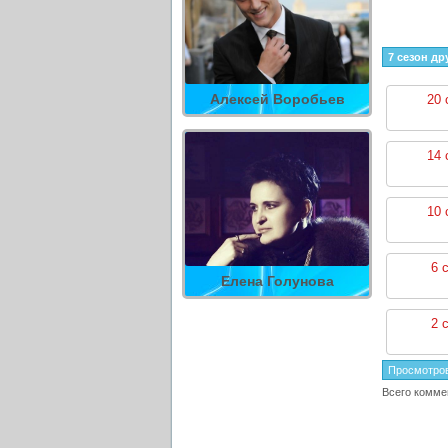
7 сезон др
Алексей Воробьев
20 
14 
10 
6 
Елена Голунова
2 
Просмотро
Всего комме