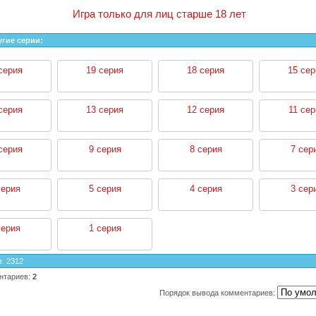
Игра только для лиц старше 18 лет
угие серии:
серия
19 серия
18 серия
15 сер
серия
13 серия
12 серия
11 сер
серия
9 серия
8 серия
7 сер
серия
5 серия
4 серия
3 сер
серия
1 серия
в
:
2312
нтариев
:
2
Порядок вывода комментариев: