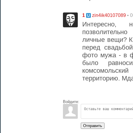
1
• 
zin4ik40107089
Интересно, 
позволительн
личные вещи? К
перед свадьбо
фото мужа - в ф
было равнос
комсомольский
территорию. Мда
Войдите:
Отправить