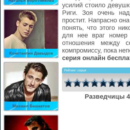
Наталья Воротникова
усилий стоило девушк
Риги. Зоя очень на
простит. Напрасно она
понять, что этого ни
для нее враг номер
отношения между с
компромиссу, пока не
Константин Давыдов
серия онлайн беспла
Рейтинг:
серия
Разведчицы 4
Михаил Башкатов