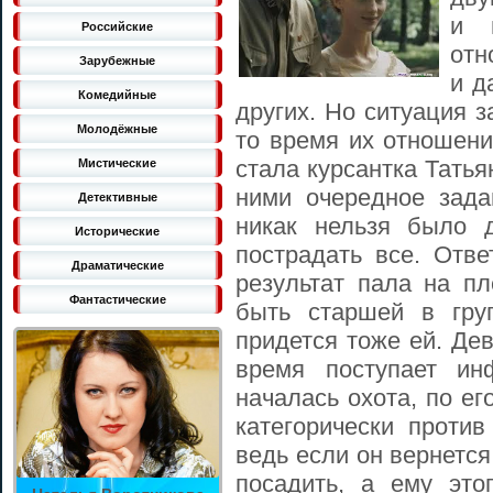
и 
Российские
отн
Зарубежные
и д
Комедийные
других. Но ситуация з
Молодёжные
то время их отношени
стала курсантка Татья
Мистические
ними очередное зада
Детективные
никак нельзя было д
Исторические
пострадать все. Отве
Драматические
результат пала на п
Фантастические
быть старшей в гру
придется тоже ей. Де
время поступает ин
началась охота, по ег
категорически против
ведь если он вернется,
посадить, а ему это