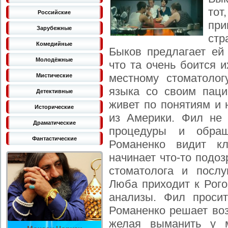
тот
Российские
при
Зарубежные
стр
Комедийные
Быков предлагает ей 
Молодёжные
что та очень боится 
местному стоматоло
Мистические
языка со своим паци
Детективные
живет по понятиям и 
Исторические
из Америки. Фил не 
Драматические
процедуры и обра
Фантастические
Романенко видит к
начинает что-то подоз
стоматолога и посл
Люба приходит к Рого
анализы. Фил просит
Романенко решает воз
желая выманить у м