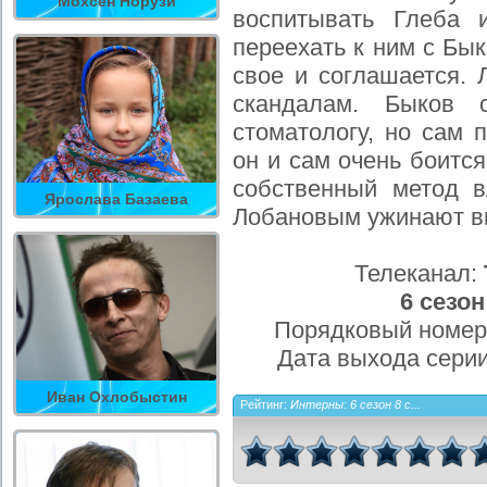
Мохсен Норузи
воспитывать Глеба 
переехать к ним с Бы
свое и соглашается. 
скандалам. Быков
стоматологу, но сам 
он и сам очень боитс
собственный метод 
Ярослава Базаева
Лобановым ужинают вм
Телеканал:
6 сезон
Порядковый номер
Дата выхода сери
Иван Охлобыстин
Рейтинг:
Интерны: 6 сезон 8 с...