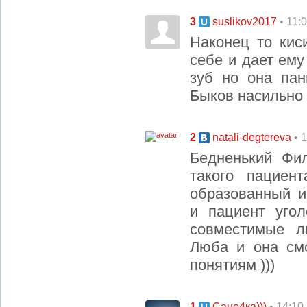
3
• 11:
suslikov2017
Наконец то кис
себе и дает ему
зуб но она пан
Быков насильно е
2
• 
natali-degtereva
Бедненький Фи
такого пациен
образованный и
и пациент уго
совместимые л
Люба и она смо
понятиям )))
1
• 14:10
Сане4ка)))