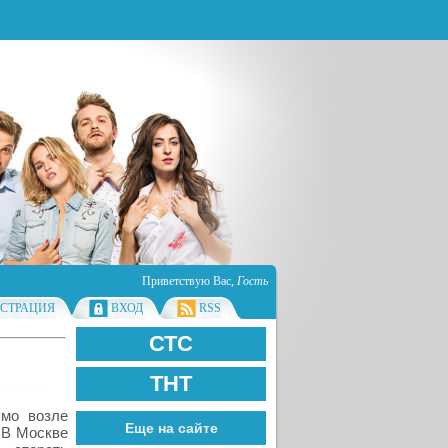
Приветствую Вас
,
Гость
ИСТРАЦИЯ
ВХОД
RSS
СТС
ТНТ
ямо возле
Еще на сайте
. В Москве