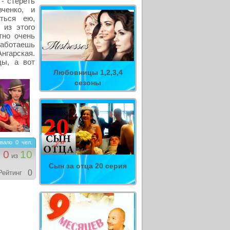
- стереть
ченко, и
ться ею,
 из этого
тно очень
аботаешь
нгарская.
ды, а вот
Любовницы 1,2,3,4
сезоны
вало
0
чел.
0
10
из
Сын за отца 20 серия
0
Рейтинг