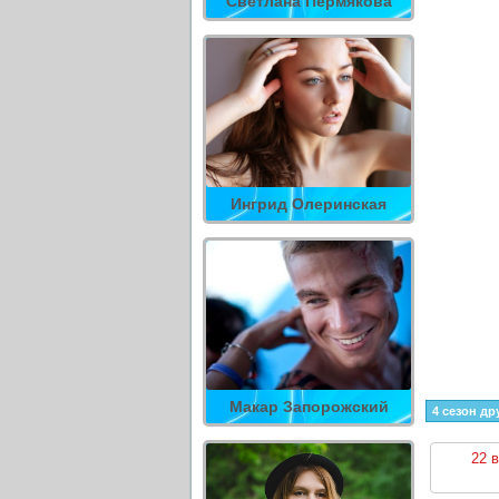
Светлана Пермякова
Ингрид Олеринская
Макар Запорожский
4 сезон др
22 