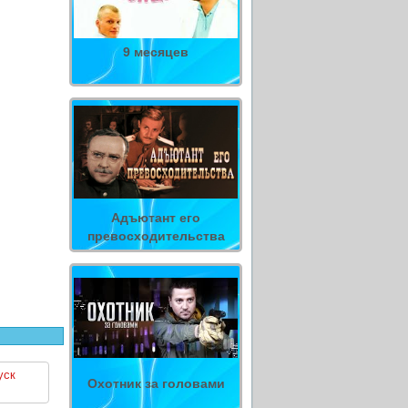
9 месяцев
Адъютант его
превосходительства
уск
Охотник за головами