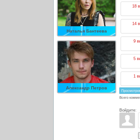
18 
14 
Наталья Бантеева
9 в
5 в
1 в
Александр Петров
Просмотро
Всего комме
Войдите: