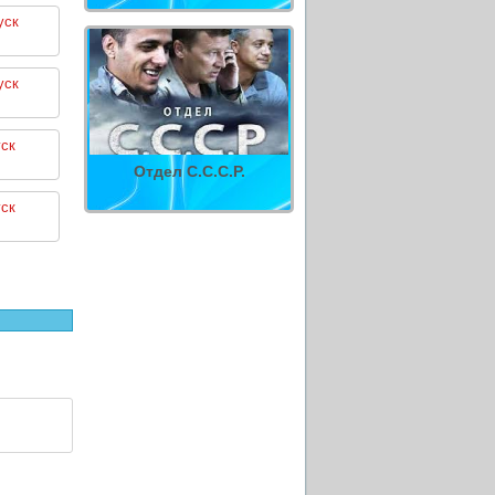
уск
уск
ск
Отдел С.С.С.Р.
ск