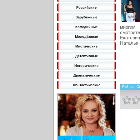
Российские
Зарубежные
многим,
Комедийные
смотрите
Молодёжные
Екатери
Наталья 
Мистические
Детективные
Исторические
Драматические
Фантастические
Рейтинг:
C