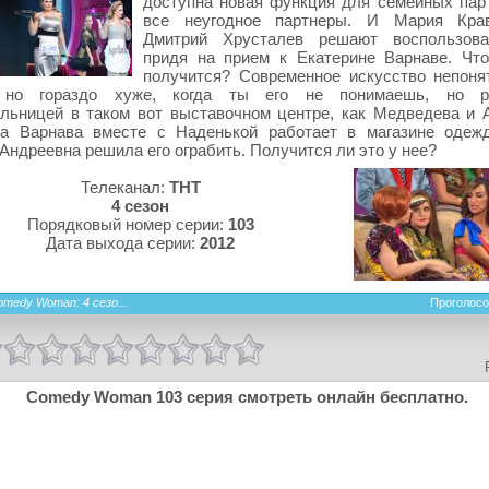
доступна новая функция для семейных пар 
все неугодное партнеры. И Мария Крав
Дмитрий Хрусталев решают воспользова
придя на прием к Екатерине Варнаве. Что
получится? Современное искусство непоня
 но гораздо хуже, когда ты его не понимаешь, но р
льницей в таком вот выставочном центре, как Медведева и А
на Варнава вместе с Наденькой работает в магазине одеж
Андреевна решила его ограбить. Получится ли это у нее?
Телеканал:
ТНТ
4 сезон
Порядковый номер серии:
103
Дата выхода серии:
2012
omedy Woman: 4 сезо...
Проголосо
Comedy Woman 103 серия смотреть онлайн бесплатно.