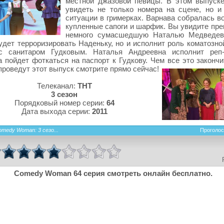
местной джазовой певицы. В этом выпуск
увидеть не только номера на сцене, но 
ситуации в гримерках. Варнава собралась в
купленные сапоги и шарфик. Вы увидите пре
немного сумасшедшую Наталью Медведеву
удет терроризировать Наденьку, но и исполнит роль коматозно
с санитаром Гудковым. Наталья Андреевна исполнит реп-
 пойдет фоткаться на паспорт к Гудкову. Чем все это закончи
проведут этот выпуск смотрите прямо сейчас!
Телеканал:
ТНТ
3 сезон
Порядковый номер серии:
64
Дата выхода серии:
2011
omedy Woman: 3 сезо...
Проголос
Comedy Woman 64 серия смотреть онлайн бесплатно.