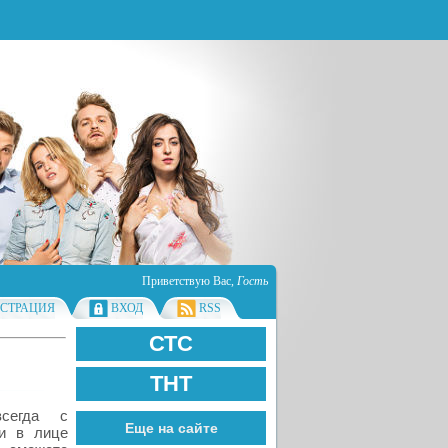
Приветствую Вас
,
Гость
ИСТРАЦИЯ
ВХОД
RSS
СТС
ТНТ
всегда с
Еще на сайте
ни в лице