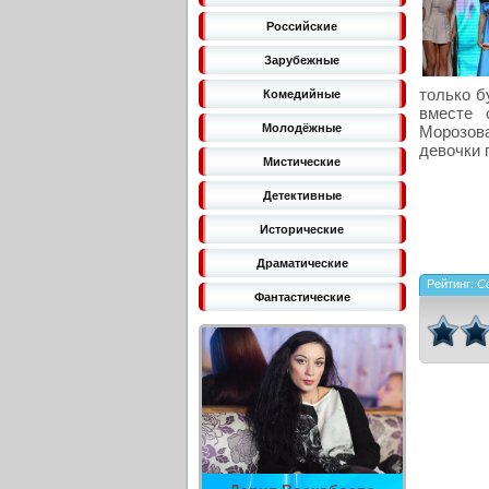
Российские
Зарубежные
только б
Комедийные
вместе 
Молодёжные
Морозова
девочки 
Мистические
Детективные
Исторические
Драматические
Рейтинг:
C
Фантастические