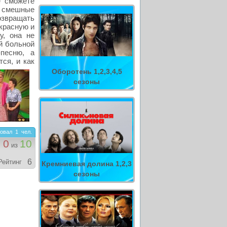
е сможете
и смешные
озвращать
красную и
, она не
й больной
песню, а
тся, и как
Оборотень 1,2,3,4,5
сезоны
овал
1
чел.
0
10
из
6
Рейтинг
Кремниевая долина 1,2,3
сезоны