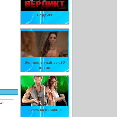
Вердикт
Великолепный век 90
серия
уск
Охота на пиранью