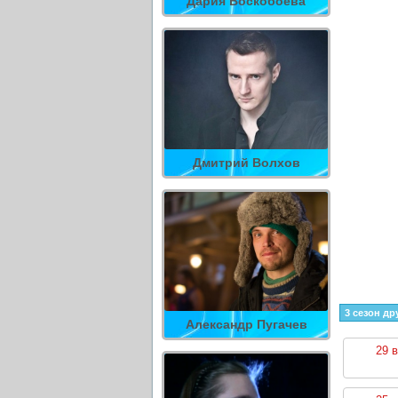
Дария Воскобоева
Дмитрий Волхов
3 сезон др
Александр Пугачев
29 