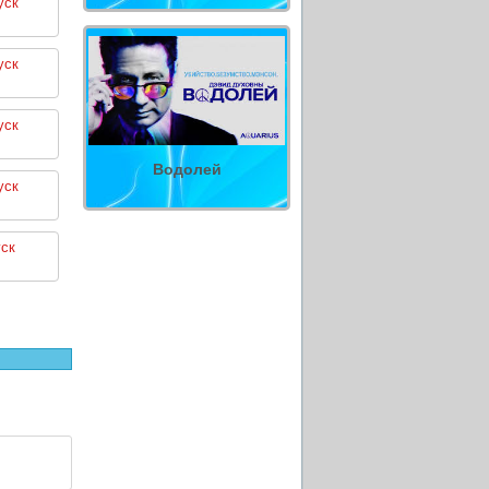
уск
уск
уск
Водолей
уск
ск