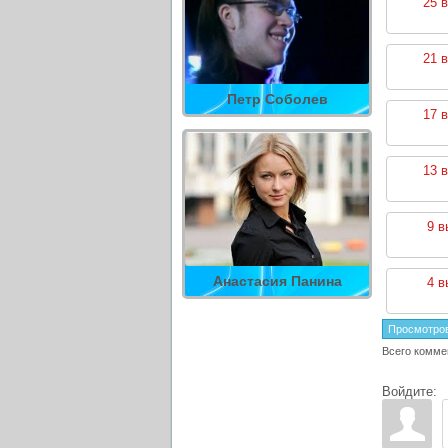
25 
21 
Петр Соболев
17 
13 
9 в
Анастасия Панина
4 в
Просмотро
Всего комме
Войдите: