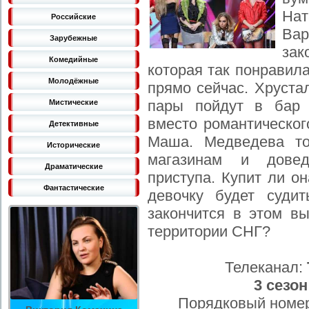
На
Российские
Ва
Зарубежные
зак
Комедийные
которая так понравил
Молодёжные
прямо сейчас. Хруста
пары пойдут в бар 
Мистические
вместо романтическог
Детективные
Маша. Медведева то
Исторические
магазинам и дове
Драматические
приступа. Купит ли о
Фантастические
девочку будет суди
закончится в этом в
территории СНГ?
Телеканал:
3 сезон
Порядковый номер