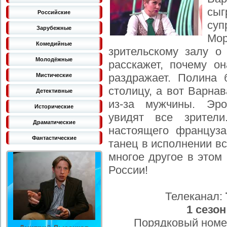
сыг
Российские
суп
Зарубежные
Мо
Комедийные
зрительскому залу о
Молодёжные
расскажет, почему о
раздражает. Полина 
Мистические
столицу, а вот Варна
Детективные
из-за мужчины. Эро
Исторические
увидят все зрител
Драматические
настоящего француза
Фантастические
танец в исполнении в
многое другое в этом
России!
Телеканал:
1 сезон
Порядковый номе