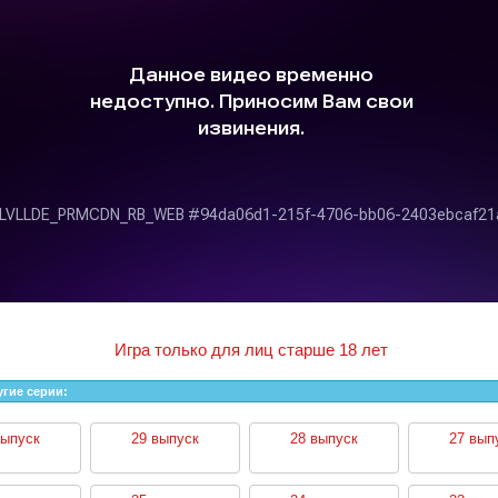
Игра только для лиц старше 18 лет
угие серии:
выпуск
29 выпуск
28 выпуск
27 вып