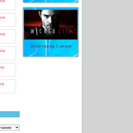
уск
уск
уск
Злой город 1 сезон
уск
ск
ск