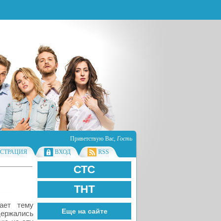
Приветствую Вас
,
Гость
ИСТРАЦИЯ
ВХОД
RSS
СТС
ТНТ
ает тему
Еще на сайте
держались