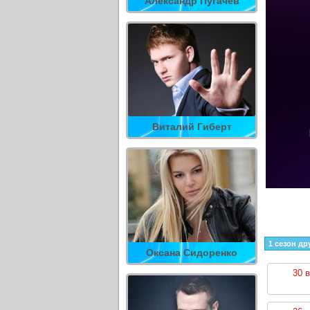
Александр Пугачев
Виталий Гиберт
1 сезон др
Оксана Сидоренко
30 