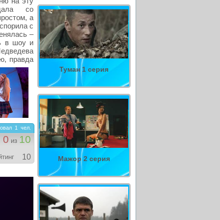
ню на эту
дала со
простом, а
 спорила с
енялась –
ь в шоу и
Медведева
ю, правда
Туман 1 серия
овал
1
чел.
0
10
из
10
йтинг
Мажор 2 серия