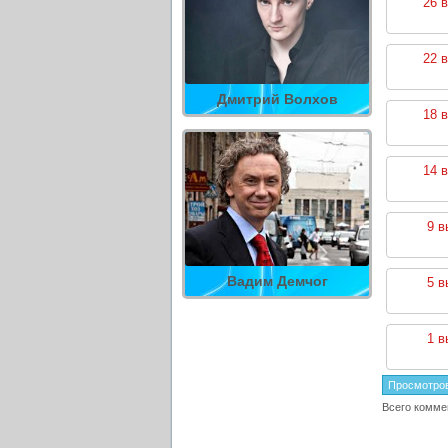
26 
22 
Дмитрий Волхов
18 
14 
9 в
Вадим Демчог
5 в
1 в
Просмотро
Всего комме