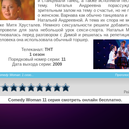
и станцевали танец, а также исполнили пес
тему. Наталья Андреевна порассуж
зрительным залом на тему о счастье, но не 
о женском. Варнава как обычно танцевала и
Натальей Андреевной. А тема их спора не м
 же Митя Хрусталев. Немного сексуальности решили добавит
 провели для зала небольшой урок секси-спорта. Наталья 
лновалась перед разговором с Димой и решилась на репетици
еловека она использовала обычный торшер.
Телеканал:
ТНТ
1 сезон
Порядковый номер серии:
11
Дата выхода серии:
2009
omedy Woman: 1 сезо...
Проголос
Ре
Comedy Woman 11 серия смотреть онлайн бесплатно.