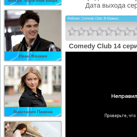
Мехди Эбрагими Вафа
Дата выхода се
Рейтинг:
Comedy Club: В Юрмал...
Comedy Club 14 сер
Иван Жвакин
Анастасия Панина