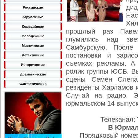
ди
Российские
На
Зарубежные
Хил
Комедийные
прошлый раз Паве
Молодёжные
глумились над зв
Самбурскую. После 
Мистические
постановки и зарис
Детективные
съемках рекламы. А
Исторические
ролик группы ЮСБ. В
Драматические
сцены Семен Слепа
Фантастические
резиденты Харламов и
Случай на радио. Э
юрмальском 14 выпуск
Телеканал:
В Юрма
Порядковый номер