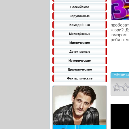
Российские
Зарубежные
пробоват
Комедийные
жюри? Д
Молодёжные
юмором, 
ребят см
Мистические
Детективные
Исторические
Драматические
Рейтинг:
C
Фантастические