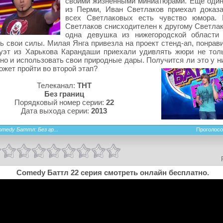
своими жизненными миниатюрами. Еще один
из Перми, Иван Светлаков приехал доказа
всех Светлаковых есть чувство юмора. 
Светлаков снисходителен к другому Светла
одна девушка из нижегородской области
ь свои силы. Милая Янга привезла на проект стенд-ап, понрав
уэт из Харькова Карандаши приехали удивлять жюри не тол
но и использовать свои природные дары. Получится ли это у н
ожет пройти во второй этап?
Телеканал:
ТНТ
Без границ
Порядковый номер серии:
22
Дата выхода серии:
2013
omedy Баттл: Без гр...
Проголосо
Comedy Баттл 22 серия смотреть онлайн бесплатно.