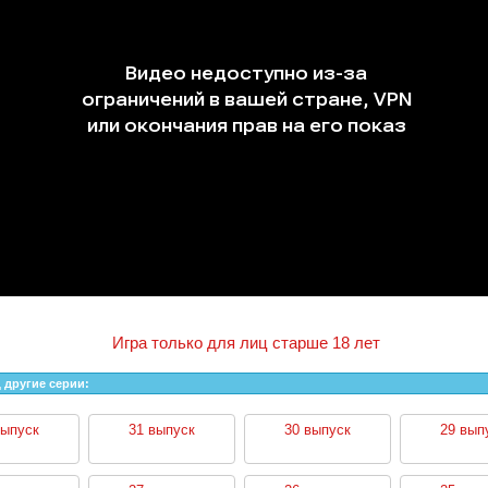
Игра только для лиц старше 18 лет
 другие серии:
выпуск
31 выпуск
30 выпуск
29 вып