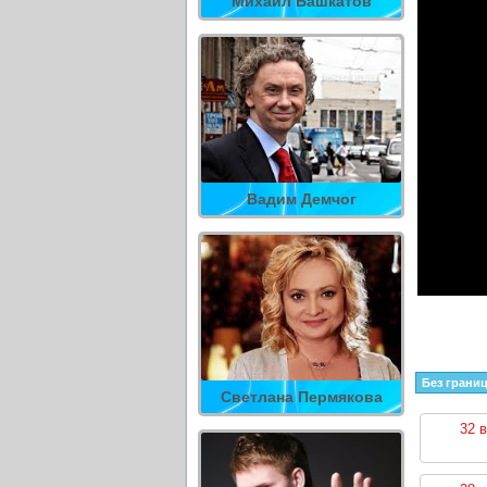
Михаил Башкатов
Вадим Демчог
Без границ
Светлана Пермякова
32 