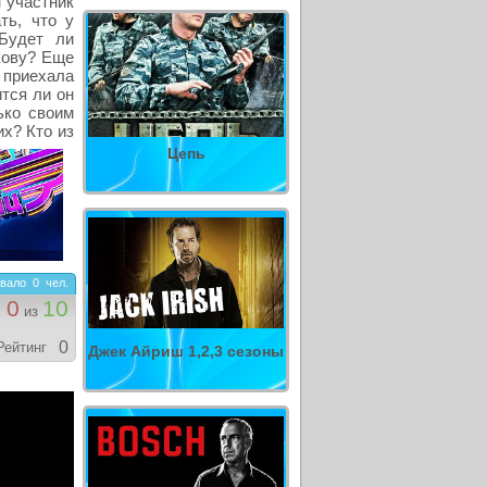
 участник
ть, что у
Будет ли
кову? Еще
 приехала
ится ли он
ько своим
их? Кто из
Цепь
вало
0
чел.
0
10
из
0
Рейтинг
Джек Айриш 1,2,3 сезоны