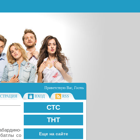
Приветствую Вас
,
Гость
ИСТРАЦИЯ
ВХОД
RSS
СТС
ТНТ
абардино-
Еще на сайте
 батлы со