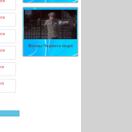
уск
уск
уск
Волны Черного моря
уск
ск
ск