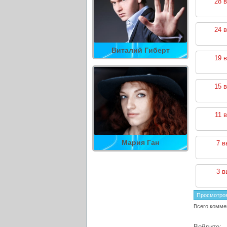
28 
24 
Виталий Гиберт
19 
15 
11 
Мария Ган
7 в
3 в
Просмотро
Всего комме
Войдите: