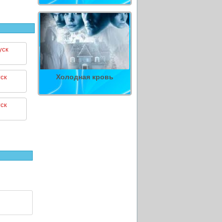
уск
Холодная кровь
ск
ск