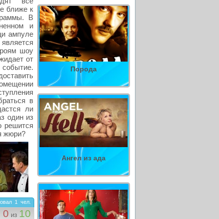
одят все
е ближе к
граммы. В
ненном и
щи ампуле
 является
ероям шоу
ожидает от
 событие.
Порода
оставить
помещении
ступления
браться в
дастся ли
з один из
о решится
я жюри?
Ангел из ада
овал
1
чел.
0
10
из