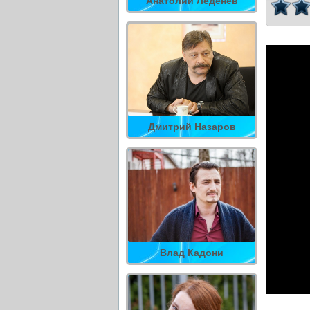
Анатолий Леденев
Дмитрий Назаров
Влад Кадони