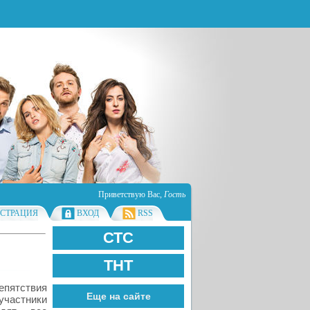
Приветствую Вас
,
Гость
ИСТРАЦИЯ
ВХОД
RSS
СТС
ТНТ
пятствия
Еще на сайте
участники