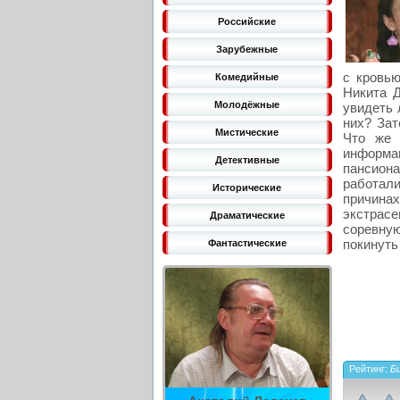
Российские
Зарубежные
с кровью
Комедийные
Никита Д
Молодёжные
увидеть 
них? Зат
Мистические
Что же 
информац
Детективные
пансион
работал
Исторические
причина
экстрасе
Драматические
соревную
покинуть
Фантастические
Рейтинг:
Би