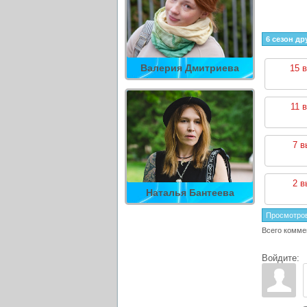
6 сезон др
Валерия Дмитриева
15 
11 
7 в
2 в
Наталья Бантеева
Просмотро
Всего комме
Войдите: