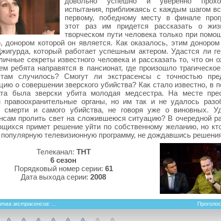
довольно успешно и уверенно прох
испытания, приближаясь с каждым шагом вс
первому, победному месту в финале про
этот раз им придется рассказать о жиз
творческом пути человека только при помо
, донором которой он является. Как оказалось, этим донором
жигурда, который работает успешным актером. Удастся ли г
личные секреты известного человека и рассказать то, что он 
ем ребята направятся в пансионат, где произошло трагическое
там случилось? Смогут ли экстрасенсы с точностью пред
ию о совершении зверского убийства? Как стало известно, в 
ата была зверски убита молодая медсестра. На месте пре
и правоохранительные органы, но им так и не удалось разо
х смерти и самого убийства, не говоря уже о виновных. У
нсам пролить свет на сложившеюся ситуацию? В очередной ра
щихся примет решение уйти по собственному желанию, но кт
 популярную телевизионную программу, не дождавшись решени
Телеканал:
ТНТ
6 сезон
Порядковый номер серии:
61
Дата выхода серии:
2008
тва экстрасенсов: ...
Проголос