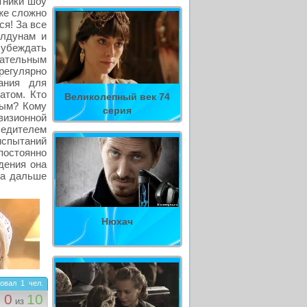
тники шоу
аже сложно
ся! За все
олдунам и
 убеждать
мательным
регулярно
ания для
атом. Кто
Великолепный век 74
ным? Кому
серия
визионной
едителем
спытаний
остоянно
дения она
ла дальше
Нюхач
овал
1
чел.
0
10
из