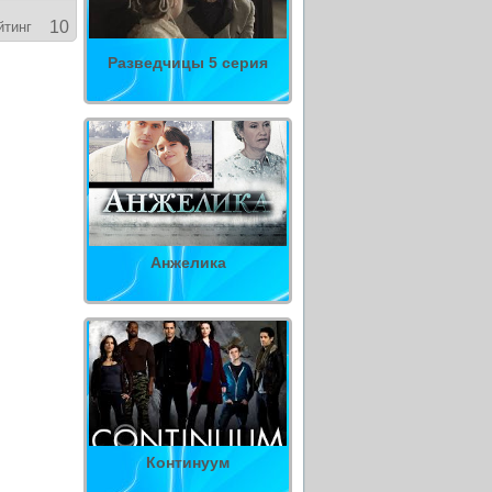
10
йтинг
Разведчицы 5 серия
Анжелика
Континуум