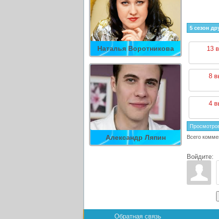
5 сезон др
Наталья Воротникова
13 
8 в
4 в
Просмотро
Александр Ляпин
Всего комме
Войдите:
Обратная связь