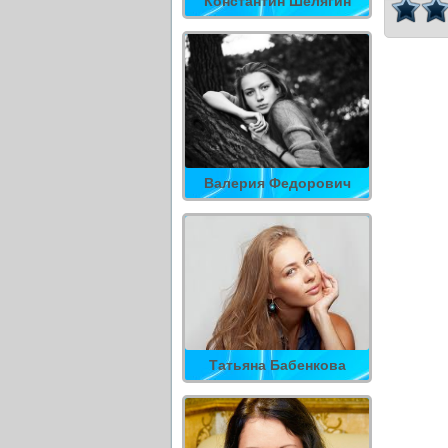
Константин Шелягин
Валерия Федорович
Татьяна Бабенкова