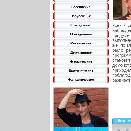
Российские
Зарубежные
всех в с
Комедийные
наблюден
Молодёжные
придумы
выполнен
Мистические
же, по 
было ре
Детективные
програм
станови
Исторические
демонст
приходил
Драматические
поблагод
развиват
Фантастические
Рейтинг:
Би