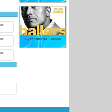
ск
Футболисты 1 сезон
ск
ск