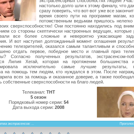
экстрасенсорных способностях людей! Учас
настолько долго шли к этому финалу, что д
сразу поверить, что вот-вот уже все закончит
время своего пути на программе магам, к
потомственным ведьмам пришлось нелегко
воих сверхспособностях! Они постоянно находились под вни
ием со стороны скептически настроенных ведущих, которые 
вали все более сложные и невероятно ужасающие зад
ия. И вот наступил долгожданный момент оглашения результ
мнению телезрителей, оказался самым талантливым и способ
шено отдать первое, победное место и главный приз теле
мы? Согласно полученных результатов, экстрасенсом-поб
тся Лилия Хегай, которая на протяжении большинства и
рировала исключительно самые лучшие результаты, п
а на помощь тем людям, кто нуждался в этом. После награж
арила всех за помощь и оказанное доверие, а также пообеща
ь собственные сверхспособности на благо людей.
Телеканал:
ТНТ
5 сезон
Порядковый номер серии:
54
Дата выхода серии:
2008
тва экстрасенсов: ...
Проголос