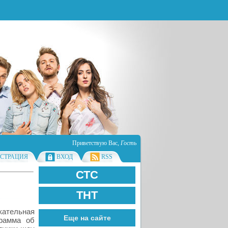
Приветствую Вас
,
Гость
ИСТРАЦИЯ
ВХОД
RSS
СТС
ТНТ
кательная
Еще на сайте
грамма об