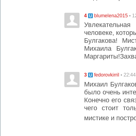
4
• 1
blumelena2015
Увлекательна
человеке, котор
Булгакова! Мис
Михаила Булга
Маргариты!Захв
3
• 22:44
fedorovkirril
Михаил Булгако
было очень инте
Конечно его свя
чего стоит то
мистике и постр