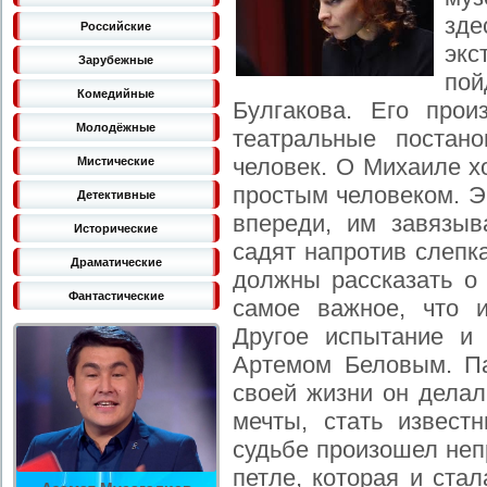
зд
Российские
экс
Зарубежные
пой
Комедийные
Булгакова. Его прои
Молодёжные
театральные постан
человек. О Михаиле х
Мистические
простым человеком. Э
Детективные
впереди, им завязыв
Исторические
садят напротив слепк
Драматические
должны рассказать о 
Фантастические
самое важное, что 
Другое испытание и 
Артемом Беловым. Па
своей жизни он делал
мечты, стать извест
судьбе произошел неп
петле, которая и ста