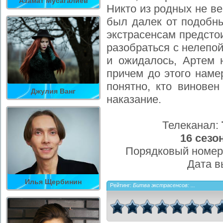
Азамат Мусагалиев
Никто из родных не ве
был далек от подобн
экстрасенсам предстои
разобраться с нелепо
и ожидалось, Артем 
причем до этого наме
понятно, кто виновен
Джулия Ванг
наказание.
Телеканал:
16 сезо
Порядковый номер
Дата в
Илья Щербинин
Рейтинг:
Битва экстрасенсов: ...