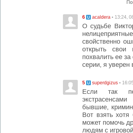
По
6
• 13:24, 
acaldera
О судьбе Викто
нелицеприят
свойственно ош
открыть свои 
похвалить ее за
серии, я уверен 
5
• 16:0
superdgizus
Если так по
экстрасенсам
бывшие, кримин
Вот взять хотя
может помочь др
людям с игровой