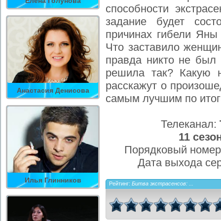
Елена Голунова
способности экстрас
задание будет сост
причинах гибели Яны 
Что заставило женщин
правда никто не был 
решила так? Какую 
расскажут о произоше
Анастасия Денисова
самым лучшим по ито
Телеканал:
11 сезо
Порядковый номер
Дата выхода се
Илья Глинников
Рейтинг:
Битва экстрасенсов: ...