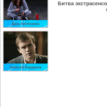
Битва экстрасенсо
Дана Алибекова
Алексей Бардуков