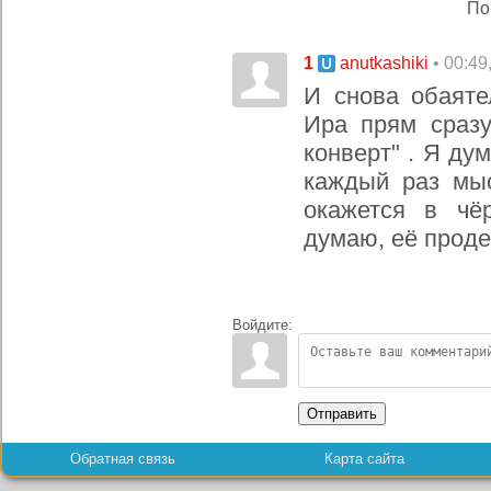
По
1
• 00:49
anutkashiki
И снова обаят
Ира прям сразу
конверт" . Я ду
каждый раз мыс
окажется в чё
думаю, её проде
Войдите:
Отправить
Обратная связь
Карта сайта