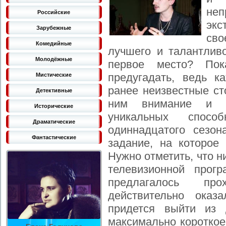
не
Российские
экс
Зарубежные
св
Комедийные
лучшего и талантливо
Молодёжные
первое место? Пок
предугадать, ведь к
Мистические
ранее неизвестные ст
Детективные
ним внимание и д
Исторические
уникальных спосо
Драматические
одиннадцатого сезон
Фантастические
задание, на которое
Нужно отметить, что 
телевизионной прог
предлагалось про
действительно оказ
придется выйти из 
максимально короткое