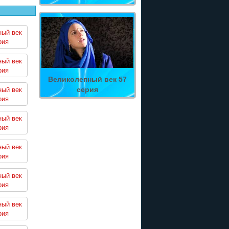
ный век
рия
ный век
рия
Великолепный век 57
серия
ный век
рия
ный век
рия
ный век
рия
ный век
рия
ный век
рия