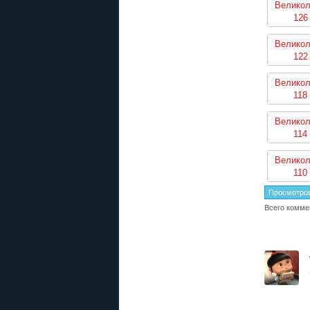
Великол
126
Великол
122
Великол
118
Великол
114
Великол
110
Просмотро
Всего комме