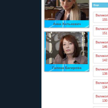
Еще
Великол
155
Анна Хилькевич
Великол
151
Великол
146
Великол
142
Галина Багирова
Великол
138
Великол
134
Великол
130