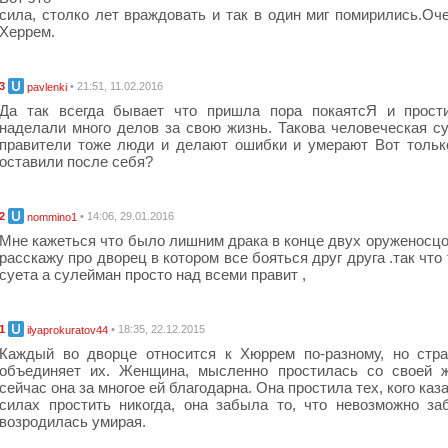
сила, столко лет враждовать и так в один миг помирились.Оч
Херрем.
3
• 21:51, 11.02.2016
pavlenki
Да так всегда бывает что пришла пора покаятсЯ и прост
наделали много делов за свою жизнь. Такова человеческая с
правители тоже люди и делают ошибки и умерают Вот тольк
оставили после себя?
2
• 14:06, 29.01.2016
nommino1
Мне кажеться что было лишним драка в конце двух оруженосцов
расскажу про дворец в котором все бояться друг друга .так что
суета а сулейман просто над всеми правит ,
1
• 18:35, 22.12.2015
ilyaprokuratov44
Каждый во дворце относится к Хюррем по-разному, но стр
объединяет их. Женщина, мысленно простилась со своей ж
сейчас она за многое ей благодарна. Она простила тех, кого каз
силах простить никогда, она забыла то, что невозможно за
возродилась умирая.