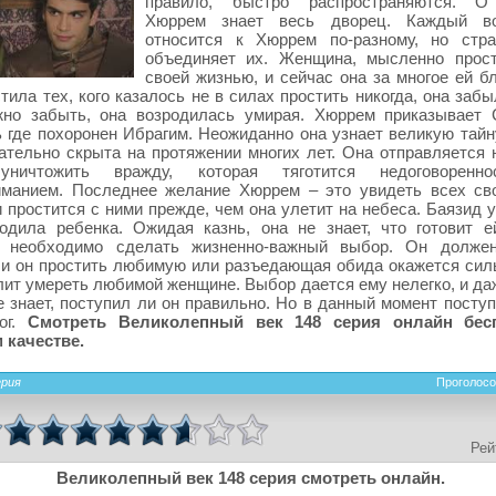
правило, быстро распространяются. О
Хюррем знает весь дворец. Каждый в
относится к Хюррем по-разному, но стр
объединяет их. Женщина, мысленно прос
своей жизнью, и сейчас она за многое ей б
тила тех, кого казалось не в силах простить никогда, она забы
жно забыть, она возродилась умирая. Хюррем приказывае
 где похоронен Ибрагим. Неожиданно она узнает великую тайну
тельно скрыта на протяжении многих лет. Она отправляется н
уничтожить вражду, которая тяготится недоговоренн
иманием. Последнее желание Хюррем – это увидеть всех св
и простится с ними прежде, чем она улетит на небеса. Баязид у
одила ребенка. Ожидая казнь, она не знает, что готовит е
 необходимо сделать жизненно-важный выбор. Он должен
и он простить любимую или разъедающая обида окажется силь
лит умереть любимой женщине. Выбор дается ему нелегко, и да
не знает, поступил ли он правильно. Но в данный момент посту
ог.
Смотреть Великолепный век 148 серия онлайн бес
 качестве.
ерия
Проголосо
Рей
Великолепный век 148 серия смотреть онлайн.