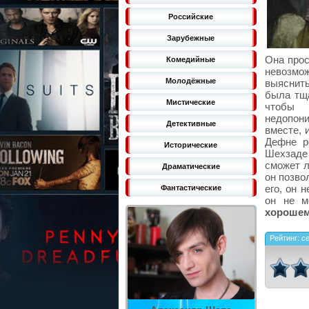
Российские
Зарубежные
Она прос
Комедийные
невозмо
Молодёжные
выяснить
была тща
Мистические
чтобы 
недопон
Детективные
вместе, 
Дефне р
Исторические
Шехзаде
сможет л
Драматические
он позво
его, он 
Фантастические
он не м
хорошем
Рейтинг:
с