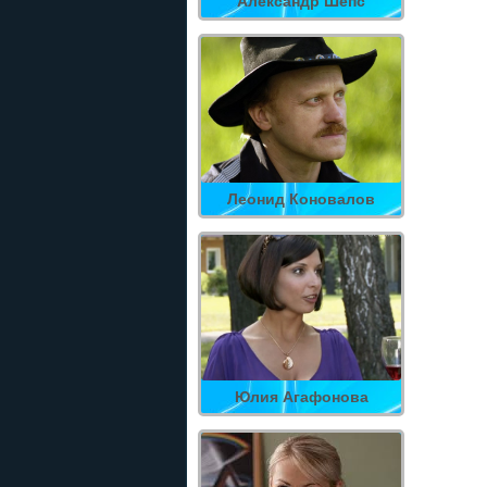
Александр Шепс
Леонид Коновалов
Юлия Агафонова