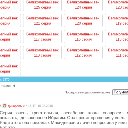
епный век
Великолепный век
Великолепный век
Великолеп
 серия
125 серия
124 серия
123 се
епный век
Великолепный век
Великолепный век
Великолеп
 серия
121 серия
120 серия
119 се
епный век
Великолепный век
Великолепный век
Великолеп
 серия
117 серия
116 серия
115 се
епный век
Великолепный век
Великолепный век
Великолеп
 серия
113 серия
112 серия
111 се
епный век
 серия
в
:
3370
нтариев
:
4
Порядок вывода комментариев:
4
• 16:47, 16.02.2016
Динара8688
Серия очень трогательная, ососбенно когда онапросит
показать, где захоронен Ибрагим. Она просит прощения у всех.
Ради этого она поехала к Махидевран и лично попросила у нее 
Вот это