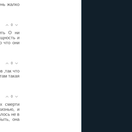
ень жалко
0
ить О ни
ущность и
о что они
0
 ,так что
 там такая
0
ах смерти
изнью, и
алось не в
быть, она