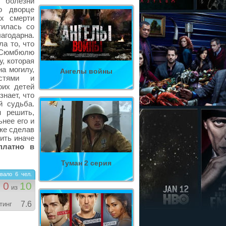
 болезни
о дворце
ах смерти
тилась со
лагодарна.
ла то, что
т Сюмбюлю
, которая
а могилу,
Ангелы войны
остями и
оих детей
знает, что
й судьба.
 решить,
нее его и
же сделав
пить иначе
платно в
Туман 2 серия
вало
6
чел.
0
10
из
7.6
тинг