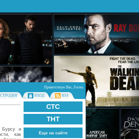
Приветствую Вас
,
Гость
ИСТРАЦИЯ
ВХОД
RSS
СТС
ТНТ
 Бурсу и
Еще на сайте
сти, как