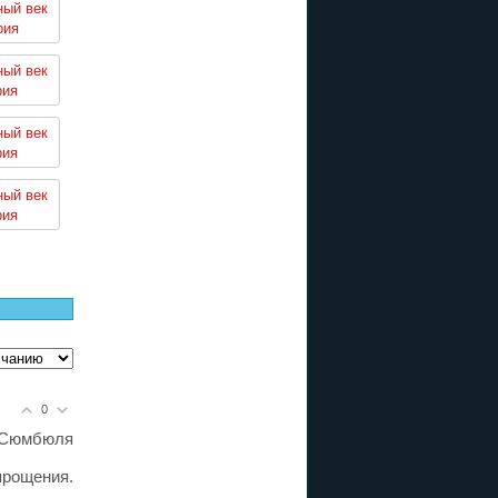
ный век
рия
ный век
рия
ный век
рия
ный век
рия
0
 Сюмбюля
прощения.