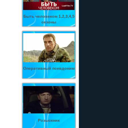
Быть человеком 1,2,3,4,5
сезоны
Оперативный псевдоним
Розыскник