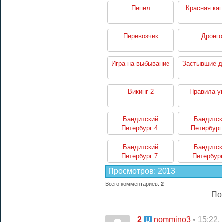
Пепел
Красная ка
Перевозчик
Дронго
Игра на выбывание
Застывшие 
Викинг 2
Правила у
Бандитский
Бандитск
Петербург 4:
Петербург
Арестант
Распла
Бандитский
Бандитск
Петербург 7:
Петербург
Передел
Журнали
Просмотров
:
2013
Всего комментариев
:
2
По
2
• 15:22,
nommino3