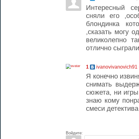
Интересный се
сняли его ,ос
блондинка кот
,сказать могу о
великолепно та
отлично сыграли
1
ivanovivanovich91
Я конечно извин
снимать выдерж
сюжета, ни игры
знаю кому понра
смеси детектива
Войдите: