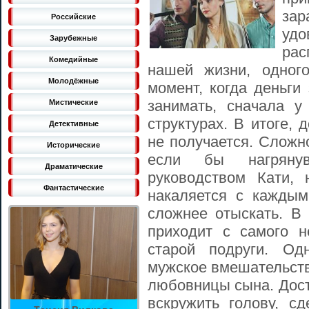
за
Российские
уд
Зарубежные
рас
Комедийные
нашей жизни, одного
Молодёжные
момент, когда деньги
занимать, сначала у
Мистические
структурах. В итоге, 
Детективные
не получается. Сложн
Исторические
если бы нагряну
Драматические
руководством Кати,
Фантастические
накаляется с каждым
сложнее отыскать. В
приходит с самого н
старой подруги. Од
мужское вмешательство
любовницы сына. Дост
вскружить голову, с