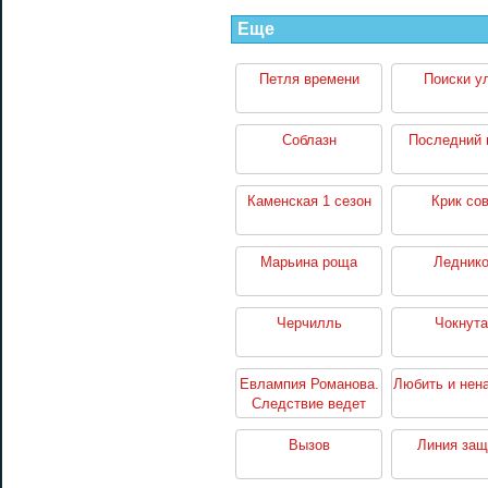
Еще
Петля времени
Поиски у
Соблазн
Последний 
Каменская 1 сезон
Крик со
Марьина роща
Ледник
Черчилль
Чокнута
Евлампия Романова.
Любить и нен
Следствие ведет
дилетант
Вызов
Линия за