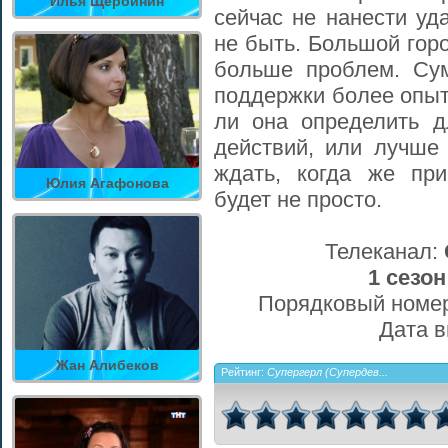
Илья Щербинин
сейчас не нанести уд
не быть. Большой гор
больше проблем. Сум
поддержки более опыт
ли она определить 
действий, или лучше 
ждать, когда же пр
Юлия Агафонова
будет не просто.
Телеканал:
1 сезон
Порядковый номер
Дата 
Жан Алибеков
Рейтинг:
Супергерл (Супердев...