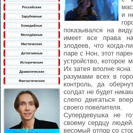
мас
Российские
и н
Зарубежные
го
Комедийные
показывался на виду
Молодёжные
имеет все права н
злодеев, что когда-л
Мистические
паре с Нон, этот паре
Детективные
устройство, которое 
Исторические
Их затея вполне ясна
Драматические
разумами всех в гор
Фантастические
контроль, да оберн
солдат не будет никак
слепо двигаться впер
своего повелителя.
Супердевушка не го
своему сердцу людей
весомый отпор со сто