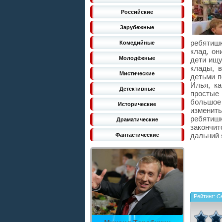
Российские
Зарубежные
ребятишк
Комедийные
клад, он
Молодёжные
дети ищу
клады, в
Мистические
детьми п
Илья, ка
Детективные
простые
большое 
Исторические
изменить
ребятишк
Драматические
закончи
дальний 
Фантастические
Рейтинг:
Се