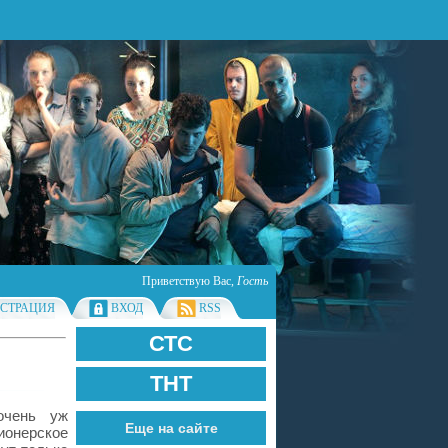
Приветствую Вас
,
Гость
ИСТРАЦИЯ
ВХОД
RSS
СТС
ТНТ
очень уж
Еще на сайте
ионерское