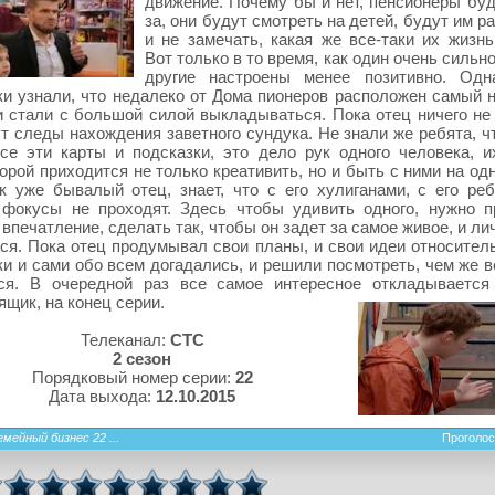
движение. Почему бы и нет, пенсионеры буд
за, они будут смотреть на детей, будут им р
и не замечать, какая же все-таки их жизнь
Вот только в то время, как один очень сильно
другие настроены менее позитивно. Одн
и узнали, что недалеко от Дома пионеров расположен самый 
и стали с большой силой выкладываться. Пока отец ничего не 
т следы нахождения заветного сундука. Не знали же ребята, ч
се эти карты и подсказки, это дело рук одного человека, и
орой приходится не только креативить, но и быть с ними на од
к уже бывалый отец, знает, что с его хулиганами, с его ре
 фокусы не проходят. Здесь чтобы удивить одного, нужно п
впечатление, сделать так, чтобы он задет за самое живое, и л
ся. Пока отец продумывал свои планы, и свои идеи относитель
и и сами обо всем догадались, и решили посмотреть, чем же в
тся. В очередной раз все самое интересное откладываетс
ящик, на конец серии.
Телеканал:
СТС
2 сезон
Порядковый номер серии:
22
Дата выхода:
12.10.2015
мейный бизнес 22 ...
Проголос