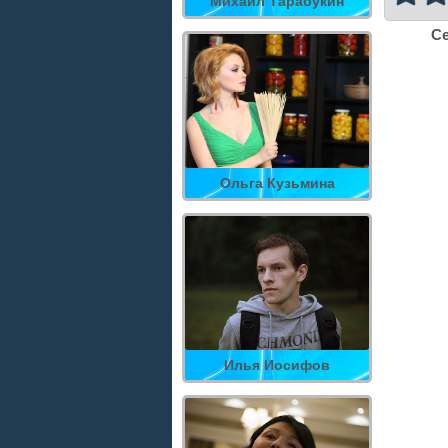
Михаил Тарабукин
Се
Ольга Кузьмина
Илья Иосифов