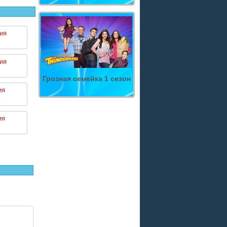
ия
ия
Грозная семейка 1 сезон
ия
ия