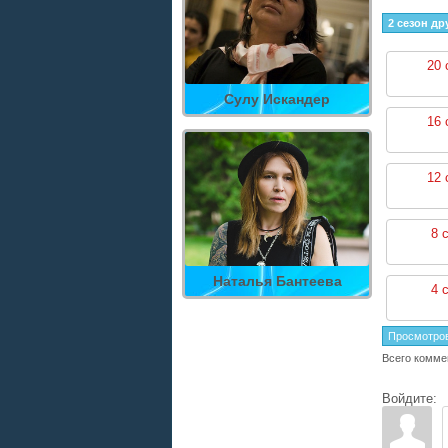
2 сезон др
20 
Сулу Искандер
16 
12 
8 
Наталья Бантеева
4 
Просмотро
Всего комме
Войдите: