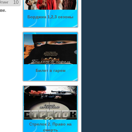
10
йтинг
ве.
Борджиа 1,2,3 сезоны
Билет в гарем
Стрелок 2. Право на
смерть