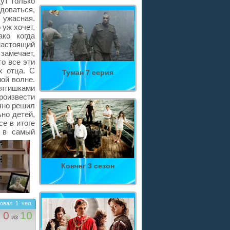
ут только
адоваться,
 ужасная.
 уж хочет,
ако когда
настоящий
замечает,
то все эти
х отца. С
Туман 7 серия
ной волне.
бятишками
роизвести
ично решил
но детей,
се в итоге
я в самый
Ковчег 3 сезон
овал
1
чел.
0
10
из