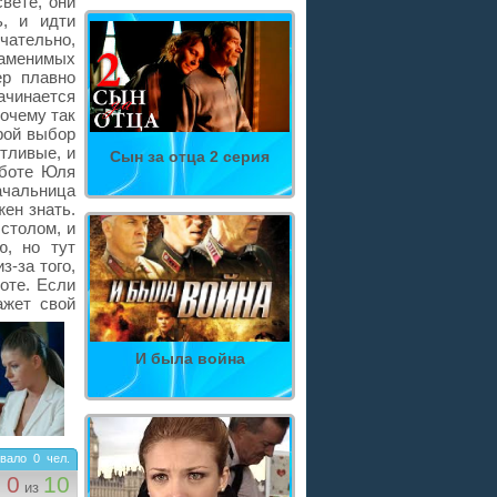
вете, они
ь, и идти
чательно,
заменимых
ер плавно
начинается
почему так
орой выбор
нтливые, и
Сын за отца 2 серия
аботе Юля
ачальница
жен знать.
столом, и
ю, но тут
з-за того,
оте. Если
ажет свой
И была война
вало
0
чел.
0
10
из