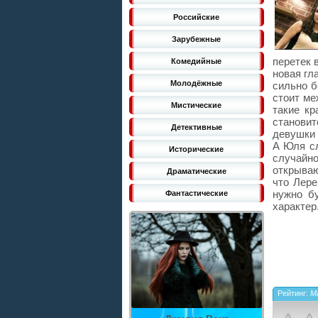
Российские
Зарубежные
перетек 
Комедийные
новая гл
Молодёжные
сильно б
стоит ме
Мистические
такие к
станови
Детективные
девушки 
А Юля сл
Исторические
случайн
открываю
Драматические
что Лере
нужно б
Фантастические
характер
Рейтинг:
М