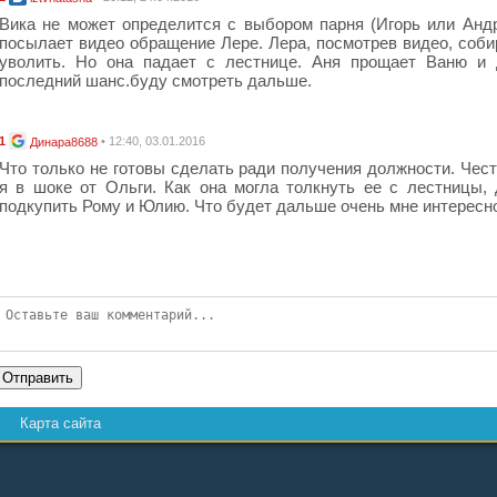
Вика не может определится с выбором парня (Игорь или Анд
посылает видео обращение Лере. Лера, посмотрев видео, соби
уволить. Но она падает с лестнице. Аня прощает Ваню и 
последний шанс.буду смотреть дальше.
1
• 12:40, 03.01.2016
Динара8688
Что только не готовы сделать ради получения должности. Чест
я в шоке от Ольги. Как она могла толкнуть ее с лестницы,
подкупить Рому и Юлию. Что будет дальше очень мне интересн
Отправить
Карта сайта