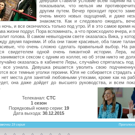
девушки ставили условие всем парням на с
показывали, что нельзя им противоречит
другим путем. Вечер проходит просто заме
очень много новых ощущений, и даже не
знакомств. Как и следовало ожидать, веч
в ночь, и все окончилось только под утро. И в это самое время 
ава жизни подруг. Пора вспоминать, а что происходило вчера, и 
олит голова. В самом невыгодном свете оказалась Вика, у кот
жду двумя парнями. И оба они такие красивые, оба такие тала
расивые, что очень сложно сделать правильный выбор. На р
тся свидетелем одной очень пикантной истории. Лера, н
занимается сексом с одним из коллег, но об этом никто не дол
учайно оказалась в кабинете Леры, случайно спряталась под 
о все узнала. Девушка решается уволить свою подчиненну
тся все темные уголки героини. Юля не собирается страдать и
 нет места для занятий любовными утехами, кроме как на раб
удет, она даже дойдет до высшего руководства, и всем пок
.
Телеканал:
СТС
1 сезон
Порядковый номер серии:
19
Дата выхода:
30.12.2015
амочки 19 серия
Проголосо