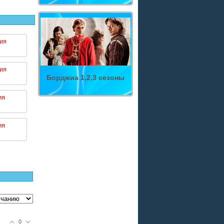
ия
ия
Борджиа 1,2,3 сезоны
ия
ия
0