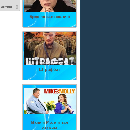
0
Рейтинг
Брак по завещанию
Штрафбат
Майк и Молли все
сезоны