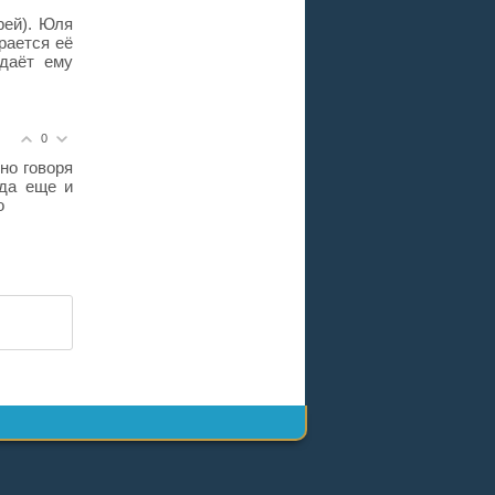
рей). Юля
рается её
даёт ему
0
но говоря
 да еще и
о