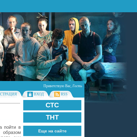
Приветствую Вас
,
Гость
ИСТРАЦИЯ
ВХОД
RSS
СТС
ТНТ
а пойти в
Еще на сайте
м образом