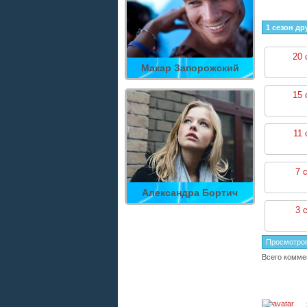
1 сезон др
20 
Макар Запорожский
15 
11 
7 
Александра Бортич
3 
Просмотро
Всего комме