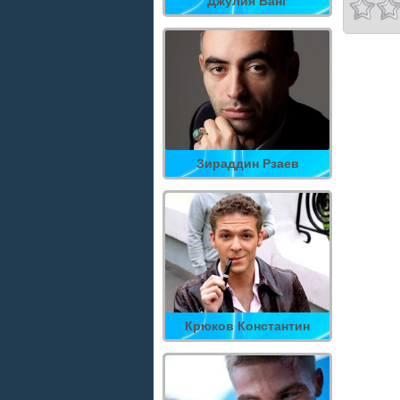
Джулия Ванг
Зираддин Рзаев
Крюков Константин