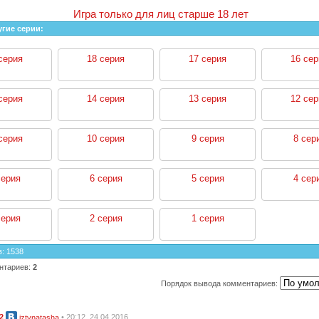
Игра только для лиц старше 18 лет
угие серии:
серия
18 серия
17 серия
16 сер
серия
14 серия
13 серия
12 сер
серия
10 серия
9 серия
8 сер
серия
6 серия
5 серия
4 сер
серия
2 серия
1 серия
в
:
1538
нтариев
:
2
Порядок вывода комментариев:
2
• 20:12, 24.04.2016
iztvnatasha