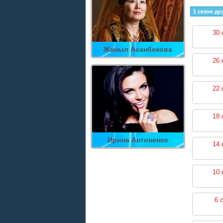
1 сезон др
30 
Жаныл Асанбекова
26 
22 
18 
Ирина Антоненко
14 
10 
6 