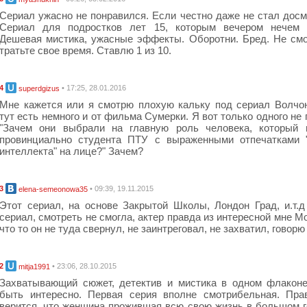
Сериал ужасно не понравился. Если честно даже не стал досм
Сериал для подростков лет 15, которым вечером нечем з
Дешевая мистика, ужасные эффекты. Оборотни. Бред. Не смо
тратьте свое время. Ставлю 1 из 10.
4
• 17:25, 28.01.2016
superdgizus
Мне кажется или я смотрю плохую кальку под сериал Волчо
тут есть немного и от фильма Сумерки. Я вот только одного не 
"Зачем они выбрали на главную роль человека, который 
провинциально студента ПТУ с выраженными отпечатками "
интеллекта" на лице?" Зачем?
3
• 09:39, 19.11.2015
elena-semeonowa35
Этот сериал, на основе Закрытой Школы, Лондон Град, и.т.
сериал, смотреть не смогла, актер правда из интересной мне М
что то он не туда свернул, не заинтреговал, не захватил, говорю
2
• 23:06, 28.10.2015
mitja1991
Захватывающий сюжет, детектив и мистика в одном флакон
быть интересно. Первая серия вполне смотрибельная. Пра
верится, что женщина прожившая всю свою жизнь в большом г