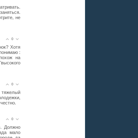
атривать.
аняться.
трите, не
0
нок? Хотя
понимаю :
похож на
высокого
0
д тяжелый
олодежки,
 честно.
0
е. Должно
вда мало
ороде, да