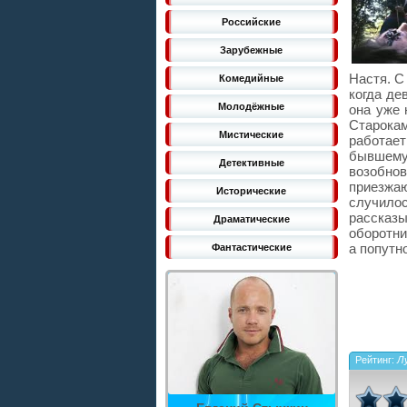
Российские
Зарубежные
Настя. С
Комедийные
когда де
Молодёжные
она уже 
Старокам
Мистические
работает
бывшему
Детективные
возобнов
приезжаю
Исторические
случил
рассказы
Драматические
оборотни
а попутн
Фантастические
Рейтинг:
Л