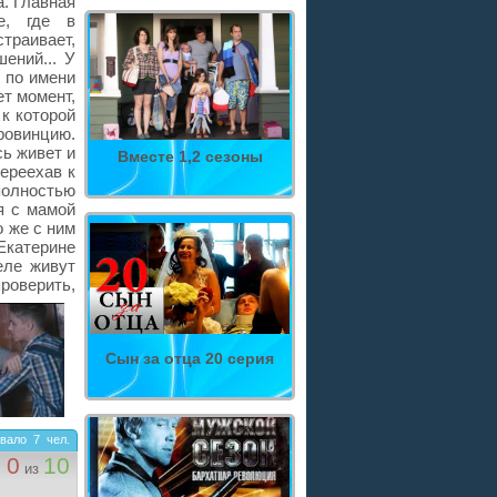
. Главная
е, где в
траивает,
ений... У
 по имени
ет момент,
к которой
ровинцию.
ь живет и
Вместе 1,2 сезоны
ереехав к
полностью
я с мамой
о же с ним
катерине
еле живут
проверить,
Сын за отца 20 серия
вало
7
чел.
0
10
из