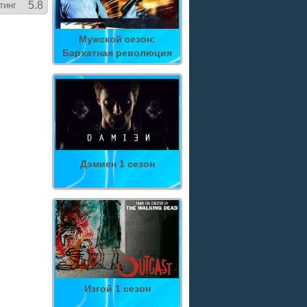
5.8
тинг
Мужской сезон:
Бархатная революция
Дэмиен 1 сезон
Изгой 1 сезон