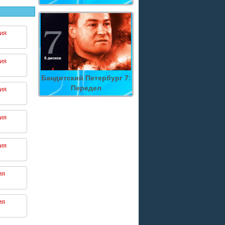
ия
ия
Бандитский Петербург 7:
Передел
ия
ия
ия
ия
ия