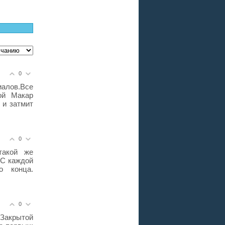
0
иалов.Все
ой Макар
 и затмит
0
такой же
 С каждой
о конца.
0
«Закрытой