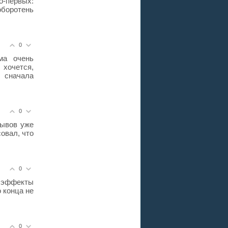
-первых:
оборотень
0
ма очень
хочется,
 сначала
0
зывов уже
овал, что
0
и эффекты
 конца не
0