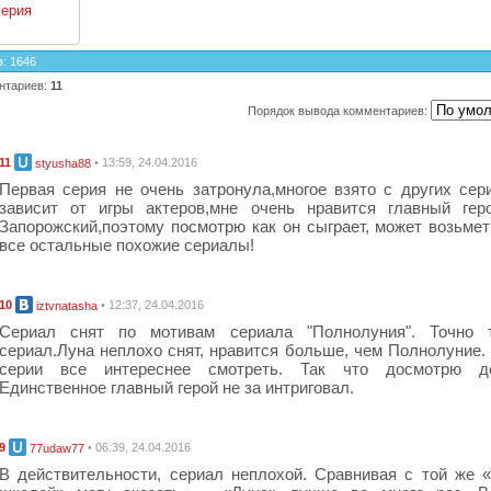
серия
в
:
1646
нтариев
:
11
Порядок вывода комментариев:
11
• 13:59, 24.04.2016
styusha88
Первая серия не очень затронула,многое взято с других сер
зависит от игры актеров,мне очень нравится главный гер
Запорожский,поэтому посмотрю как он сыграет, может возьмет
все остальные похожие сериалы!
10
• 12:37, 24.04.2016
iztvnatasha
Сериал снят по мотивам сериала "Полнолуния". Точно 
сериал.Луна неплохо снят, нравится больше, чем Полнолуние.
серии все интереснее смотреть. Так что досмотрю д
Единственное главный герой не за интриговал.
9
• 06:39, 24.04.2016
77udaw77
В действительности, сериал неплохой. Сравнивая с той же 