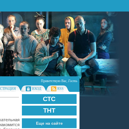
Приветствую Вас
,
Гость
ИСТРАЦИЯ
ВХОД
RSS
СТС
ТНТ
кательная
Еще на сайте
накомится