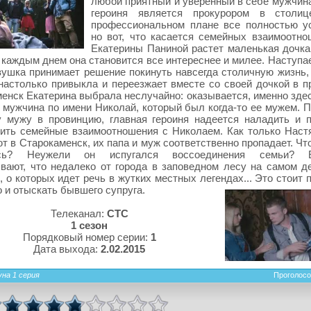
любой приятный и уверенный в себе мужчина
героиня является прокурором в столиц
профессиональном плане все полностью ус
но вот, что касается семейных взаимоотнош
Екатерины Паниной растет маленькая дочка
 каждым днем она становится все интереснее и милее. Наступа
вушка принимает решение покинуть навсегда столичную жизнь, 
настолько привыкла и переезжает вместе со своей дочкой в п
енск Екатерина выбрала неслучайно: оказывается, именно здес
 мужчина по имени Николай, который был когда-то ее мужем. П
 мужу в провинцию, главная героиня надеется наладить и 
ить семейные взаимоотношения с Николаем. Как только Наст
т в Старокаменск, их папа и муж соответственно пропадает. Чт
ось? Неужели он испугался воссоединения семьи? Е
вают, что недалеко от города в заповедном лесу на самом д
, о которых идет речь в жутких местных легендах... Это стоит 
о и отыскать бывшего супруга.
Телеканал:
СТС
1 сезон
Порядковый номер серии:
1
Дата выхода:
2.02.2015
уна 1 серия
Проголосо