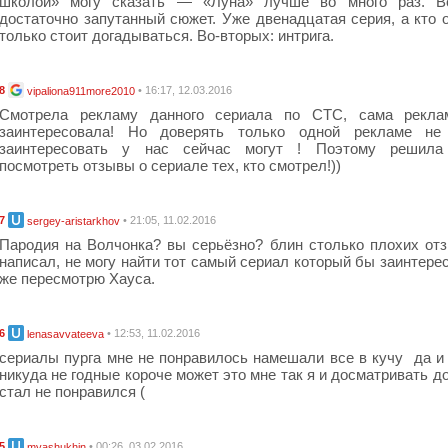
школой» могу сказать — «Луна» лучше во много раз. Во
достаточно запутанный сюжет. Уже двенадцатая серия, а кто 
только стоит догадываться. Во-вторых: интрига.
8
• 16:17, 12.03.2016
vipaliona911more2010
Смотрела рекламу данного сериала по СТС, сама рекла
заинтересовала! Но доверять только одной рекламе не 
заинтересовать у нас сейчас могут ! Поэтому решила
посмотреть отзывы о сериале тех, кто смотрел!))
7
• 21:05, 11.02.2016
sergey-aristarkhov
Пародия на Волчонка? вы серьёзно? блин столько плохих от
написал, не могу найти тот самый сериал который бы заинтерес
же пересмотрю Хауса.
6
• 12:53, 11.02.2016
lenasavvateeva
сериалы пурга мне не понравилось намешали все в кучу да 
никуда не годные короче может это мне так я и досматривать до
стал не понравился (
5
• 00:26, 03.02.2016
myashukhin