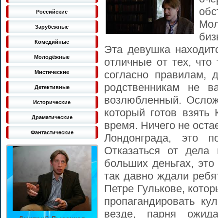
об
Российские
Мол
Зарубежные
биз
Комедийные
Эта девушка находитс
Молодёжные
отличные от тех, что 
согласно правилам, 
Мистические
родственникам не в
Детективные
возлюбленный. Ослож
Исторические
который готов взять
Драматические
время. Ничего не оста
Фантастические
Лондонграда, это п
Отказаться от дела
больших деньгах, это
так давно ждали ребя
Петре Гулькове, кото
пропагандировать кул
везде, парня ожида