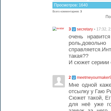
Просмотров
:
1640
Всего комментариев
:
3
По
3
• 17:32, 
secretary
очень нравится
роль,довольн
справляется.Ин
такая??
И сюжет сериии 
2
meetmeyourmaker
Мне одной каже
отсылку у Гаю Р
Сюжет такой, Ег
для неё уже г
замуж за него