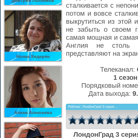
Дмитрий Лысенков
сталкивается с непон
потом и вовсе сталки
выкрутиться из этой и
не забыть о своем г
самая мощная и самая 
Англия не столь 
представляют на экра
Нонна Хидирян
Телеканал:
1 сезон
Порядковый номе
Дата выхода:
9
Рейтинг:
ЛондонГрад 3 серия ...
Алина Алексеева
ЛондонГрад 3 сери