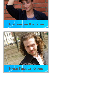
Константин Шелягин
Илья Гимрат-Курик