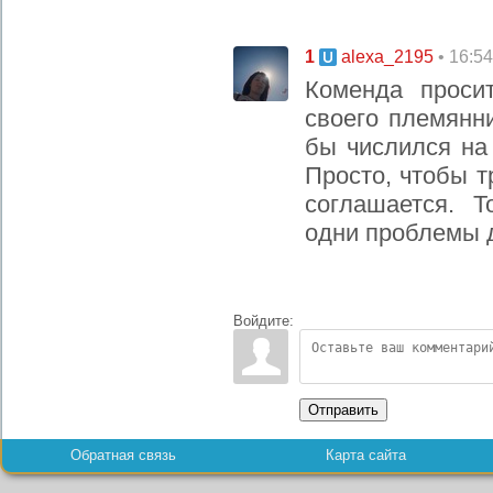
1
• 16:5
alexa_2195
Коменда проси
своего племянни
бы числился на 
Просто, чтобы т
соглашается. Т
одни проблемы д
Войдите:
Отправить
Обратная связь
Карта сайта