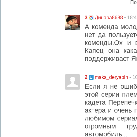
По
3
• 18:
Динара8688
А коменда моло
нет да пользуе
коменды.Ох и 
Капец она как
поддерживает Я
2
• 1
maks_deryabin
Если я не ошиб
этой серии пле
кадета Перепечк
актера и очень 
любимом сериал
огромным тр
автомобиль...