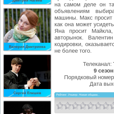
Дмитрий Нагиев
на самом деле он т
объявлениям выбир
машины. Макс просит 
как она может усидеть
Яна просит Майкла
авторынок. Валенти
кодировки, оказывает
Валерия Дмитриева
не более того.
Телеканал:
9 сезон
Порядковый номер
Дата вых
Сергей Епишев
Рейтинг:
Универ. Новая общага...