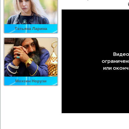
Татьяна Ларина
Мохсен Норузи