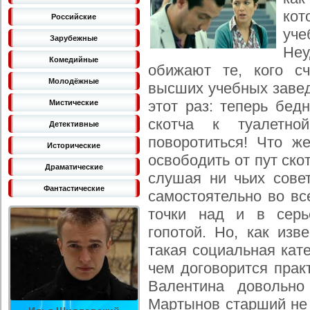
ко
Российские
уч
Зарубежные
Неу
Комедийные
обижают те, кого с
Молодёжные
высших учебных завед
этот раз: теперь бе
Мистические
скотча к туалетн
Детективные
поворотиться! Что ж
Исторические
освободить от пут ско
Драматические
слушая ни чьих сове
Фантастические
самостоятельно во вс
точки над и в серь
гопотой. Но, как изв
такая социальная кате
чем договорится прак
Валентина довольно
Мартынов старший не 