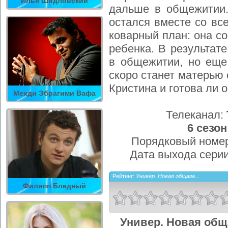
Илья Шидловский
дальше в общежитии.
остался вместе со вс
коварный план: она со
ребенка. В результате
в общежитии, но еще
скоро станет матерью 
Кристина и готова ли 
Мехди Эбрагими Вафа
Телеканал:
6 сезон
Порядковый номер
Дата выхода сери
Рейтинг:
Универ. Новая общага...
Филипп Бледный
Универ. Новая общ