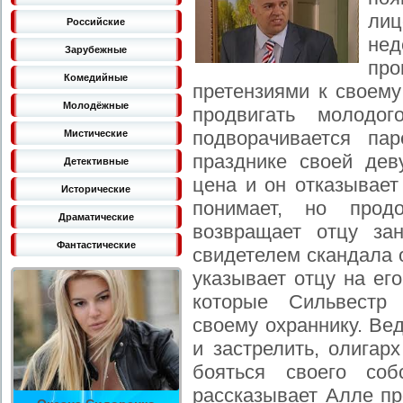
лиц
Российские
нед
Зарубежные
пр
Комедийные
претензиями к своему
Молодёжные
продвигать молодог
подворачивается па
Мистические
празднике своей дев
Детективные
цена и он отказывает
Исторические
понимает, но прод
Драматические
возвращает отцу за
Фантастические
свидетелем скандала 
указывает отцу на ег
которые Сильвестр 
своему охраннику. Ве
и застрелить, олигар
бояться своего соб
рассказывает Алле пр