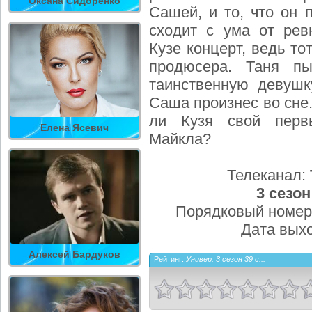
Оксана Сидоренко
Сашей, и то, что он 
сходит с ума от рев
Кузе концерт, ведь то
продюсера. Таня пы
таинственную девушк
Саша произнес во сне
ли Кузя свой перв
Елена Ясевич
Майкла?
Телеканал:
3 сезон
Порядковый номер
Дата вых
Алексей Бардуков
Рейтинг:
Универ: 3 сезон 39 с...