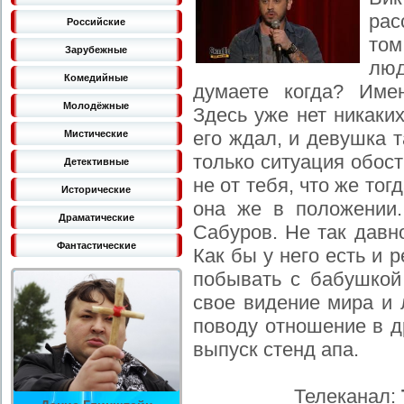
рас
Российские
том
Зарубежные
люд
Комедийные
думаете когда? Име
Молодёжные
Здесь уже нет никаких
его ждал, и девушка т
Мистические
только ситуация обост
Детективные
не от тебя, что же то
Исторические
она же в положении
Драматические
Сабуров. Не так давн
Фантастические
Как бы у него есть и 
побывать с бабушкой
свое видение мира и 
поводу отношение в д
выпуск стенд апа.
Телеканал: