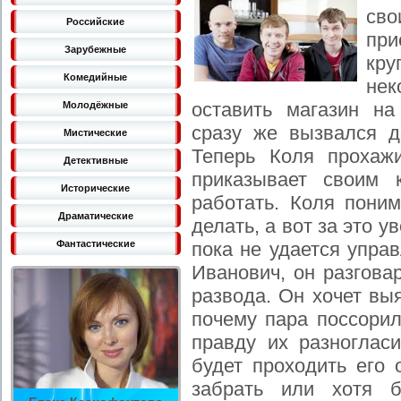
св
Российские
пр
Зарубежные
кру
Комедийные
не
оставить магазин на
Молодёжные
сразу же вызвался д
Мистические
Теперь Коля прохаж
Детективные
приказывает своим 
Исторические
работать. Коля поним
Драматические
делать, а вот за это 
пока не удается упра
Фантастические
Иванович, он разгова
развода. Он хочет вы
почему пара поссорил
правду их разногласи
будет проходить его
забрать или хотя б