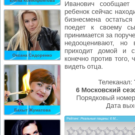
Елена Ксенофонтова
Иванович сообщает
ребенок сейчас находи
бизнесмена остаться
поедет к своему сы
принимается за поруче
недооценивают, но
приходит домой и с
Оксана Сидоренко
конечно против того, 
видеть отца.
Телеканал:
6 Московский сезо
Порядковый номер
Дата вых
Бахыт Жуматова
Рейтинг:
Реальные пацаны: 6 М...