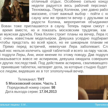
отличный отдых. Особенно сильно концу
недели радуется весь рабочий персонал
Техномощь. Перед Коляном, уже давно раб
магазине, стоит важный выбор - пойти с к
сауну или же провести вечер с друзьями за
радости Коляна, мероприятия объединяю
 Вован тоже приглашаются в сауну. Теперь парни смогут 
и время вместе, но и показать московским трудягам, как
я мужская дружба. Пока Колян строит планы на вечер, Лера го
 с очень известным модельером. Девушка усердно подбирае
 чтобы предстать во всей красе, но ее шикарным планам н
. Прямо перед встречей, невезучая Лера заболевает. Сл
ый нос нельзя излечить одной таблеткой и всего за пару часов
 подруги Леры, Ани, иное мнение по этому поводу. Дав подруг
оказывается вовсе не аспирином, девушка ожидала совершен
и других последствий. Под действием аспирина, сваливающего 
 принявшие таблетки, натворят дела, за которые стыдно будет
 все людям, видевших их в тот злополучный вечер.
Телеканал:
ТНТ
5 Московский сезон. Часть 1
Порядковый номер серии:
98
Дата выхода серии:
17.04.2013
альные пацаны: 5 М...
Проголосо