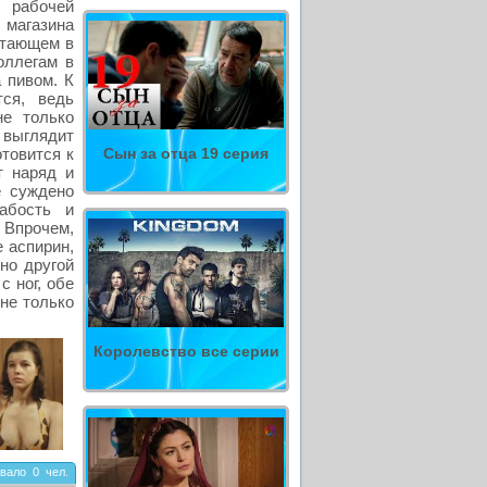
 рабочей
 магазина
отающем в
оллегам в
 пивом. К
тся, ведь
не только
 выглядит
товится к
Сын за отца 19 серия
т наряд и
е суждено
абость и
. Впрочем,
е аспирин,
но другой
с ног, обе
 не только
Королевство все серии
вало
0
чел.