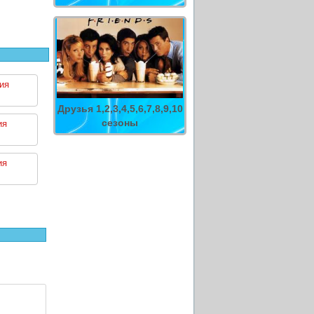
ия
Друзья 1,2,3,4,5,6,7,8,9,10
сезоны
ия
ия