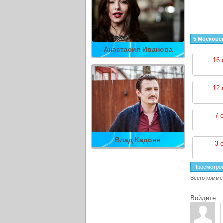
5 Московск
Анастасия Иванова
16 
12 
7 
Влад Кадони
3 
Просмотро
Всего комме
Войдите: