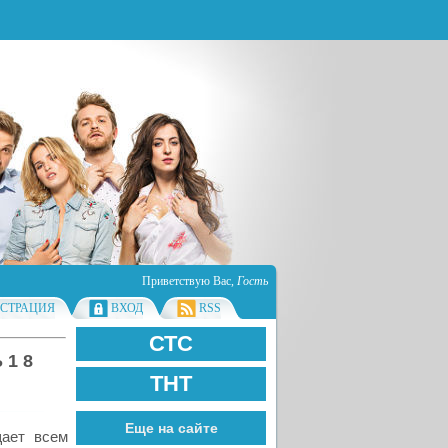
Приветствую Вас
,
Гость
ИСТРАЦИЯ
ВХОД
RSS
СТС
1 8
ТНТ
Еще на сайте
щает всем