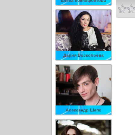
Елена Ксенофонтова
Дария Воскобоева
Александр Шепс