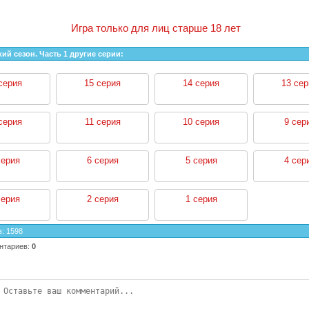
Игра только для лиц старше 18 лет
ий сезон. Часть 1 другие серии:
серия
15 серия
14 серия
13 сер
серия
11 серия
10 серия
9 сер
серия
6 серия
5 серия
4 сер
серия
2 серия
1 серия
в
:
1598
нтариев
:
0