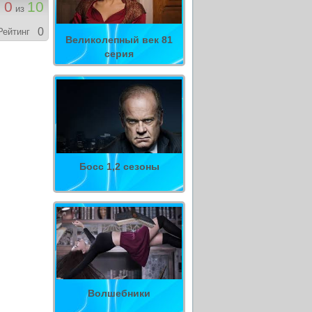
0
10
из
0
Рейтинг
Великолепный век 81
серия
Босс 1,2 сезоны
Волшебники