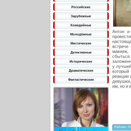
Российские
Зарубежные
Комедийные
Антон и
Молодёжные
провест
настояща
Мистические
встрече
макияж,
Детективные
сбыться
заложенн
Исторические
у лучшей
который 
Драматические
реакции 
Фантастические
девушки,
им, но и
Рейтинг:
Ре