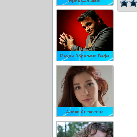
Ирик Садыков
Мехди Эбрагими Вафа
Алина Алексеева