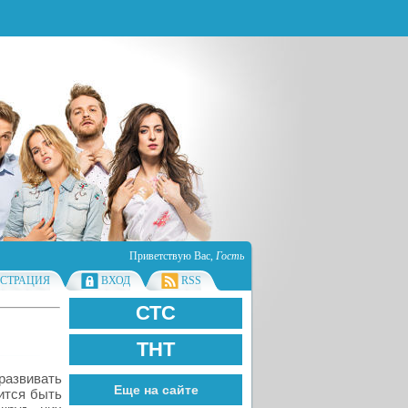
Приветствую Вас
,
Гость
ИСТРАЦИЯ
ВХОД
RSS
СТС
ТНТ
азвивать
Еще на сайте
вится быть