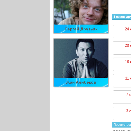
1 сезон др
Сергей Друзьяк
24 
20 
16 
11 
Жан Алибеков
7 
3 
Просмотро
Всего комме