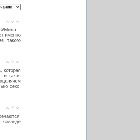
0
й!Мила -
от именно
ез такого
0
, которая
я и такая
пацанячем
ько секс,
0
ечаются.
 команде