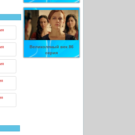
ия
Великолпный век 86
ия
серия
ия
ия
ия