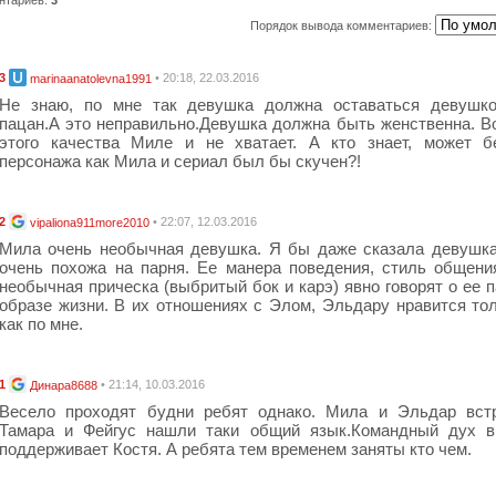
Порядок вывода комментариев:
3
• 20:18, 22.03.2016
marinaanatolevna1991
Не знаю, по мне так девушка должна оставаться девушко
пацан.А это неправильно.Девушка должна быть женственна. В
этого качества Миле и не хватает. А кто знает, может б
персонажа как Мила и сериал был бы скучен?!
2
• 22:07, 12.03.2016
vipaliona911more2010
Мила очень необычная девушка. Я бы даже сказала девушка
очень похожа на парня. Ее манера поведения, стиль общени
необычная прическа (выбритый бок и карэ) явно говорят о ее 
образе жизни. В их отношениях с Элом, Эльдару нравится тол
как по мне.
1
• 21:14, 10.03.2016
Динара8688
Весело проходят будни ребят однако. Мила и Эльдар встр
Тамара и Фейгус нашли таки общий язык.Командный дух в
поддерживает Костя. А ребята тем временем заняты кто чем.