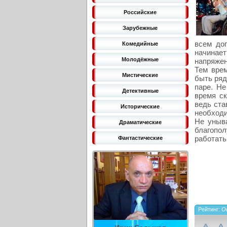
Российские
Зарубежные
всем до
Комедийные
начинает
Молодёжные
напряжен
Тем вре
Мистические
быть ряд
паре. Не
Детективные
время ск
ведь ста
Исторические
необходи
Не уныва
Драматические
благопол
работать
Фантастические
Рейтинг:
Ос