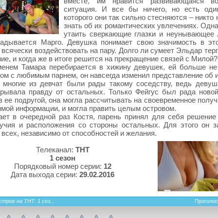
вместе, им нравится развивающаяся во
ситуация. И все бы ничего, но есть оди
которого они так сильно стесняются – никто
знать об их романтических увлечениях. Одн
утаить сверкающие глазки и неунывающее 
гадывается Марго. Девушка понимает свою значимость в эт
 всячески воздействовать на пару. Долго ли сумеет Эльдар тер
ие, и когда же в итоге решится на прекращение связей с Милой?
менем Тамара перебирается в хижину девушек, ей больше не
ом с любимым парнем, он навсегда изменил представление об 
 многие из девчат были рады такому соседству, ведь девуш
рывала правду от остальных. Только Фейгус был рада новой
в ее подругой, она могла рассчитывать на своевременное полу
мой информации, и могла править целым островом.
ет в очередной раз Костя, парень принял для себя решение
учия и расположения со стороны остальных. Для этого он з
 всех, независимо от способностей и желания.
Телеканал:
ТНТ
1 сезон
Порядковый номер серии:
12
Дата выхода серии:
29.02.2016
тров на ТНТ: 1 сез...
Проголос