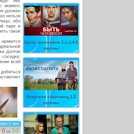
круг них
н момент,
 не должен
ако нельзя
лицо, обо
ой паре и
петь такое
 нравится
Быть человеком 1,2,3,4,5
идеальной
сезоны
ка долгое
 соседке,
чение всей
 добиться
аставляет
Искатели сокровищ 1,2
сезоны
овал
1
чел.
0
10
из