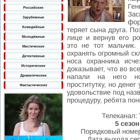
Ге
Российские
За
Зарубежные
фор
Комедийные
теряет сына друга. По
лице и вернув его ро
Молодёжные
это не тот мальчик.
Мистические
охранять огромный ск
Детективные
носа охранника исч
Исторические
доказывает, что во в
напали на него н
Драматические
проститутку, но денег
Фантастические
удовольствие под наз
процедуру, ребята пон
Телеканал:
5 сезон
Порядковый номер
Дата выхода се