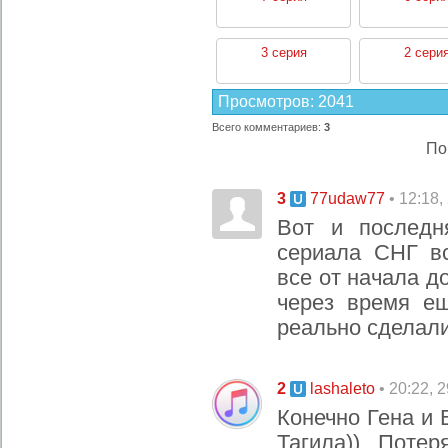
3 серия
2 сери
Просмотров
:
2041
Всего комментариев
:
3
По
3
• 12:18,
77udaw77
Вот и последн
сериала СНГ в
все от начала д
через время е
реально сделали 
2
• 20:22, 
lashaleto
Конечно Гена и
Тагила)) Поте