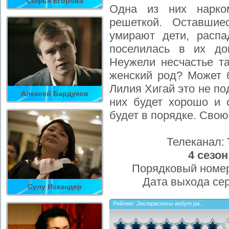
Софья Егорова
Одна из них нарко
решеткой. Оставшие
умирают дети, распа
поселилась в их до
Неужели несчастье та
женский род? Может б
Лилия Хигай это не по
Алексей Бардуков
них будет хорошо и 
будет в порядке. Свою
Телеканал:
4 сезон
Порядковый номер
Дата выхода се
Сулу Искандер
Рейтинг:
Экстрасенсы ведут ра...