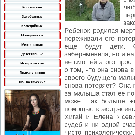
люб
Российские
пер
Зарубежные
за
Комедийные
Ребенок родился мер
Молодёжные
переживали его потер
еще будут дети. 
Мистические
забеременела, но и н
Детективные
не смог ей этого прос
Исторические
о том, что она снова 
Драматические
своего будущего малы
Фантастические
снова потеряет? Она 
за малыша стал ее по
может так больше ж
помощью к экстрасен
Хигай и Елена Ясеви
судеб и ни одной сч
чисто психологически