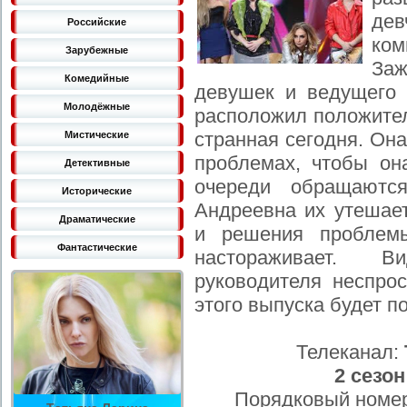
де
Российские
ко
Зарубежные
Заж
Комедийные
девушек и ведущего 
Молодёжные
расположил положител
странная сегодня. Она
Мистические
проблемах, чтобы он
Детективные
очереди обращаютс
Исторические
Андреевна их утешае
Драматические
и решения проблемы
Фантастические
настораживает. В
руководителя неспрос
этого выпуска будет п
Телеканал:
2 сезон
Порядковый номер