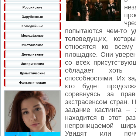
не
Российские
пр
Зарубежные
чр
Комедийные
попытаются чем-то 
Молодёжные
телеведущих, котор
относятся ко всему
Мистические
площадке. Они уверен
Детективные
со всех присутствую
Исторические
обладает хоть ка
Драматические
способностями. Их за
Фантастические
кто будет продолж
соревнуясь за пра
экстрасенсом стран. Н
задание кастинга –
находится в этот ра
непроницаемой шир
Увидят или почу