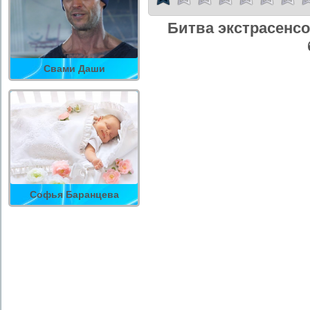
Битва экстрасенсо
Свами Даши
Софья Баранцева