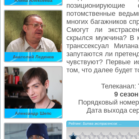
Алина Алексеева
позиционирующие
потомственные ведьм
многих багажников сп
Смогут ли экстрасе
скрылся мужчина? В 
транссексуал Милана
запутаются ли претенд
Анатолий Леденев
чувствуют? Первые и
том, что далее будет 
Телеканал:
9 сезон
Порядковый номер
Дата выхода се
Александр Шепс
Рейтинг:
Битва экстрасенсов: ...