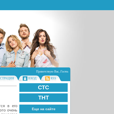
Приветствую Вас
,
Гость
ИСТРАЦИЯ
ВХОД
RSS
СТС
ТНТ
тся в его
Еще на сайте
 это очень