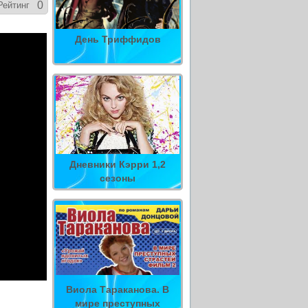
0
Рейтинг
День Триффидов
Дневники Кэрри 1,2
сезоны
Виола Тараканова. В
мире преступных