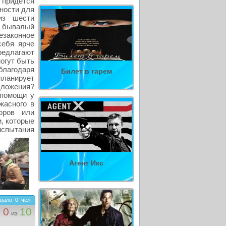
 придется
ности для
из шести
– бывалый
езаконное
себя ярче
едлагают
огут быть
благодаря
Билет в гарем
планирует
дложения?
 помощи у
жасного в
оров или
, которые
испытания
Агент Икс
вало
0
чел.
0
10
из