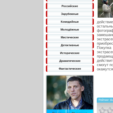
Российские
Зарубежные
действи
Комедийные
остальн
Молодёжные
фотограф
замешаны
Мистические
экстрас
приобрес
Детективные
Покупка 
экстрасе
Исторические
продающ
действит
Драматические
смогут п
окажутся
Фантастические
Рейтинг:
Би