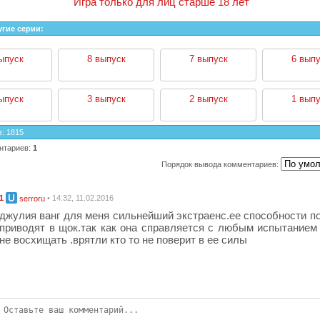
Игра только для лиц старше 18 лет
угие серии:
ыпуск
8 выпуск
7 выпуск
6 выпу
ыпуск
3 выпуск
2 выпуск
1 выпу
в
:
1815
нтариев
:
1
Порядок вывода комментариев:
1
• 14:32, 11.02.2016
serroru
джулия ванг для меня сильнейший экстраенс.ее способности п
приводят в щок.так как она справляется с любым испытанием
не восхищать .врятли кто то не поверит в ее силы