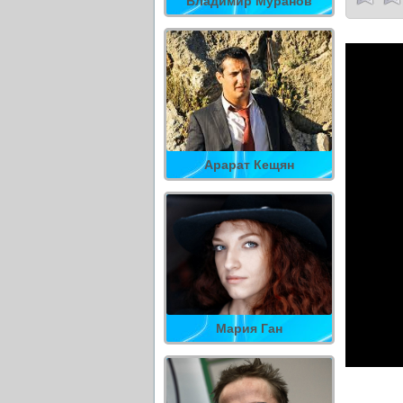
Владимир Муранов
Арарат Кещян
Мария Ган