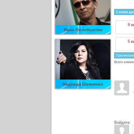
1 сезон др
9 в
Иван Охлобыстин
5 в
Просмотро
Всего комме
Надежда Шевченко
Войдите: