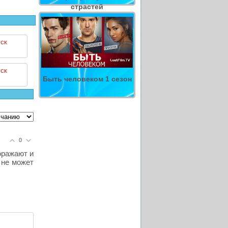
страстей
ск
ск
Быть человеком 1 сезон
0
оражают и
 не может