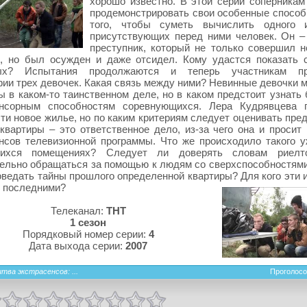
хорошо известно. В этой серии соперникам
продемонстрировать свои особенные способ
того, чтобы суметь вычислить одного 
присутствующих перед ними человек. Он 
преступник, который не только совершил н
е, но был осужден и даже отсидел. Кому удастся показать 
ых? Испытания продолжаются и теперь участникам пр
ии трех девочек. Какая связь между ними? Невинные девочки м
 в каком-то таинственном деле, но в каком предстоит узнать 
енсорным способностям соревнующихся. Лера Кудрявцева 
ти новое жилье, но по каким критериям следует оценивать пре
квартиры – это ответственное дело, из-за чего она и просит
нсов телевизионной программы. Что же происходило такого у
ихся помещениях? Следует ли доверять словам риелт
ельно обращаться за помощью к людям со сверхспособностями
оведать тайны прошлого определенной квартиры? Для кого эти 
 последними?
Телеканал:
ТНТ
1 сезон
Порядковый номер серии:
4
Дата выхода серии:
2007
тва экстрасенсов: ...
Проголосо