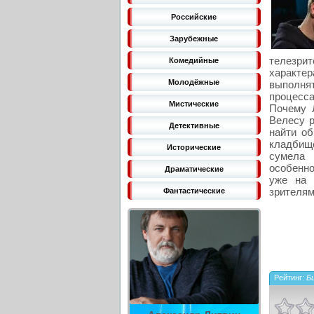
Российские
Зарубежные
телезри
Комедийные
характер
Молодёжные
выполня
процесса
Мистические
Почему 
Велесу р
Детективные
найти об
кладбищ
Исторические
сумела 
особенн
Драматические
уже на 
зрителям
Фантастические
Рейтинг:
Би