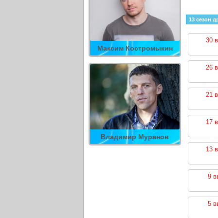
13 сезон д
30 
Максим Костромыкин
26 
21 
17 
Владимир Муранов
13 
9 в
5 в