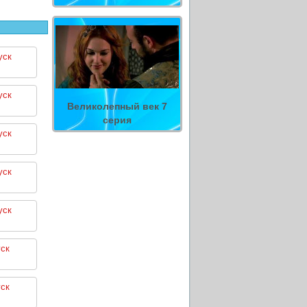
уск
уск
Великолепный век 7
серия
уск
уск
уск
ск
ск