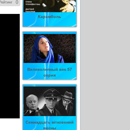
0
Рейтинг
Карамболь
Великолепный век 57
серия
Семнадцать мгновений
весны