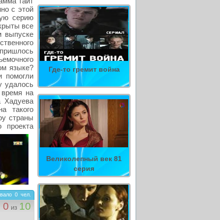
рамма таит
нно с этой
лую серию
крыты все
м выпуске
твенного
 пришлось
ъемочного
ом языке?
Где-то гремит война
и помогли
у удалось
 время на
а Хадуева
а такого
оу страны
о проекта
Великолепный век 81
серия
вало
0
чел.
0
10
из