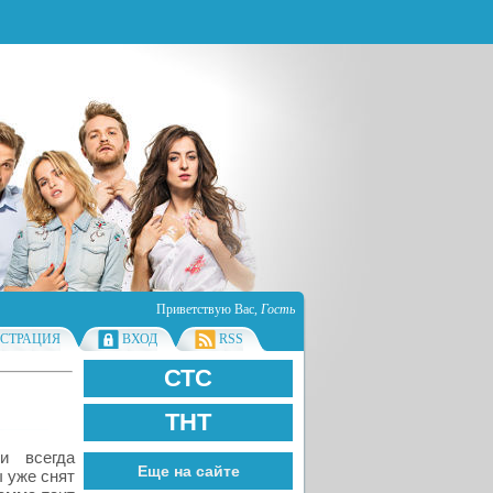
Приветствую Вас
,
Гость
ИСТРАЦИЯ
ВХОД
RSS
СТС
ТНТ
и всегда
Еще на сайте
 уже снят