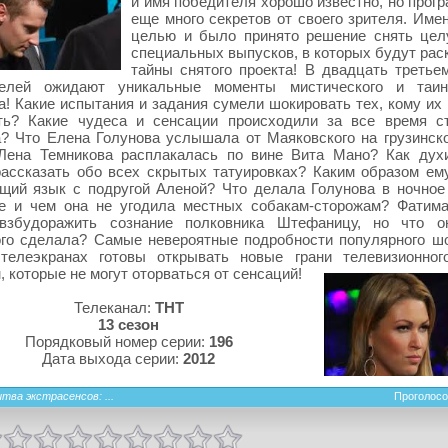
и имя победителя хорошо известно, но прог
еще много секретов от своего зрителя. Име
целью и было принято решение снять це
специальных выпусков, в которых будут рас
тайны снятого проекта! В двадцать третье
телей ожидают уникальные моменты мистического и таинс
а! Какие испытания и задания сумели шокировать тех, кому их
ть? Какие чудеса и сенсации происходили за все время с
? Что Елена Голунова услышала от Маяковского на грузинск
Лена Темникова расплакалась по вине Вита Мано? Как дух
ассказать обо всех скрытых татуировках? Каким образом ем
щий язык с подругой Аленой? Что делала Голунова в ночное
е и чем она не угодила местных собакам-сторожам? Фатим
взбудоражить сознание полковника Штефаницу, но что он
ого сделала? Самые невероятные подробности популярного ш
телеэкранах готовы открывать новые грани телевизионног
, которые не могут оторваться от сенсаций!
Телеканал:
ТНТ
13 сезон
Порядковый номер серии:
196
Дата выхода серии:
2012
тва экстрасенсов: ...
Проголосо