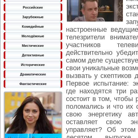
экс
Российские
ст
Зарубежные
за
Комедийные
настроенные ведущи
телезрители внимат
Молодёжные
участников телев
Мистические
действительно убеди
Детективные
самом деле существует
Исторические
свои уникальные возмо
вызвать у скептиков 
Драматические
Первое испытание: э
Фантастические
где находятся три р
состоит в том, чтобы
поломались и что их 
свою энергетику ав
оставляет свою эн
управляет? Об этом 
десятом выпуске