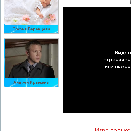
Софья Баранцева
Андрей Крыжний
Игра только