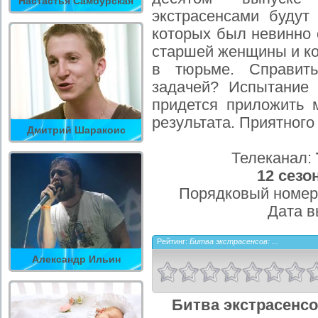
Настастья Самбурская
экстрасенсами будут
которых был невинно 
старшей женщины и ко
в тюрьме. Справить
задачей? Испытание 
придется приложить 
результата. Приятного
Дмитрий Шаракоис
Телеканал:
12 сезо
Порядковый номер
Дата в
Рейтинг:
Битва экстрасенсов: ...
Александр Ильин
Битва экстрасенсо