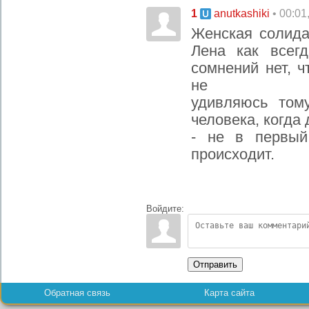
1
• 00:01
anutkashiki
Женская солида
Лена как всег
сомнений нет, ч
не
удивляюсь том
человека, когда
- не в первый
происходит.
Войдите:
Отправить
Обратная связь
Карта сайта