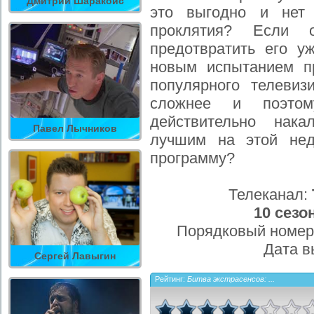
Дмитрий Шаракоис
это выгодно и нет 
проклятия? Если 
предотвратить его 
новым испытанием п
популярного телевиз
сложнее и поэтом
действительно нака
Павел Лычников
лучшим на этой нед
программу?
Телеканал:
10 сезо
Порядковый номер
Дата в
Сергей Лавыгин
Рейтинг:
Битва экстрасенсов: ...