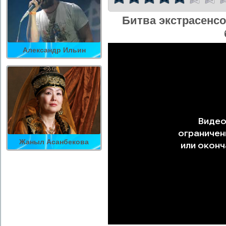
Битва экстрасенсо
Александр Ильин
Жаныл Асанбекова