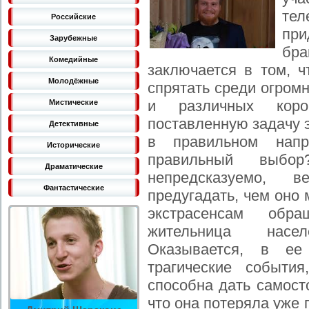
те
Российские
при
Зарубежные
бра
Комедийные
заключается в том, 
Молодёжные
спрятать среди огром
и различных коро
Мистические
поставленную задачу 
Детективные
в правильном нап
Исторические
правильный выбо
Драматические
непредсказуемо, 
Фантастические
предугадать, чем оно
экстрасенсам обращ
жительница насе
Оказывается, в ее
трагические событи
способна дать самост
что она потеряла уже