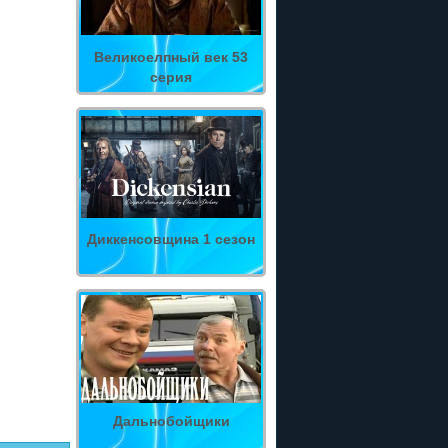
Великоелпный век 53
серия
Диккенсовщина 1 сезон
Дальнобойщики