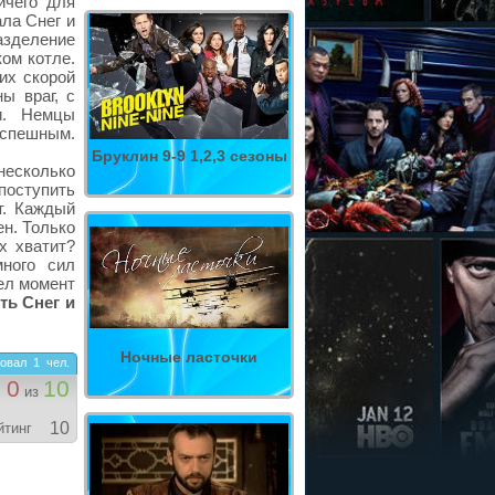
ичего для
ла Снег и
зделение
ком котле.
их скорой
ы враг, с
и. Немцы
успешным.
Бруклин 9-9 1,2,3 сезоны
несколько
поступить
т. Каждый
ен. Только
х хватит?
ного сил
ел момент
ть Снег и
Ночные ласточки
овал
1
чел.
0
10
из
10
йтинг