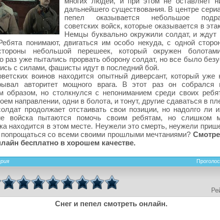
многих людей, и при этом не оставляет н
дальнейшего существования. В центре сериа
пепел оказывается небольшое подра
советских войск, которые оказывается в эта
Немцы буквально окружили солдат, и ждут 
Ребята понимают, двигаться им особо некуда, с одной сторон
стороны небольшой перешеек, который окружен болотам
о раз уже пытались прорвать оборону солдат, но все было без
сь с силами, фашисты идут в последний бой.
ветских воинов находится опытный диверсант, который уже 
рывал авторитет мощного врага. В этот раз он собрался 
м образом, но столкнулся с непониманием среди своих ребя
воем направлении, одни в болота, и тонут, другие сдаваться в пл
солдат продолжает отстаивать свои позиции, но надолго ли и
ие войска пытаются помочь своим ребятам, но слишком м
ка находится в этом месте. Неужели это смерть, неужели приш
а попрощаться со всеми своими прошлыми мечтаниями?
Смотре
нлайн бесплатно в хорошем качестве.
ерия
Проголос
Ре
Снег и пепел смотреть онлайн.