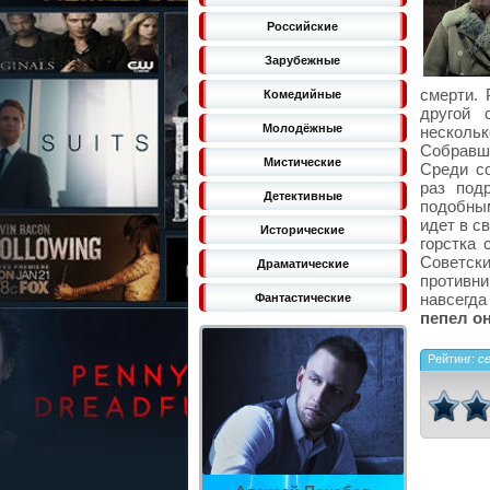
Российские
Зарубежные
смерти. 
Комедийные
другой 
Молодёжные
нескольк
Собравши
Мистические
Среди со
раз под
Детективные
подобны
идет в с
Исторические
горстка 
Советск
Драматические
противни
навсегд
Фантастические
пепел о
Рейтинг:
с