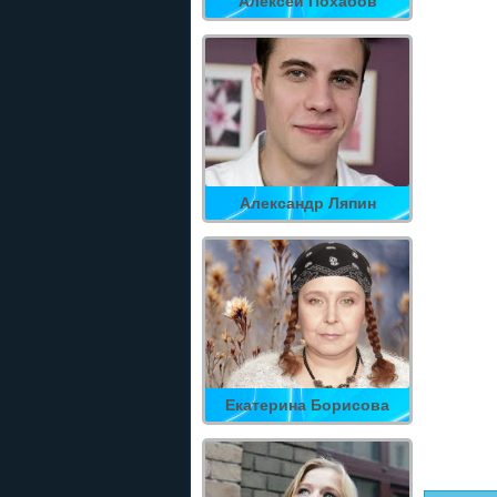
Алексей Похабов
Александр Ляпин
Екатерина Борисова