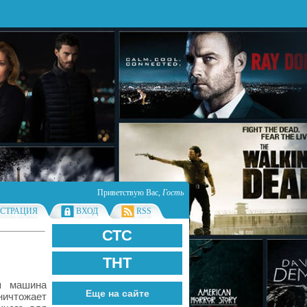
Приветствую Вас
,
Гость
ИСТРАЦИЯ
ВХОД
RSS
СТС
ТНТ
я машина
Еще на сайте
ничтожает