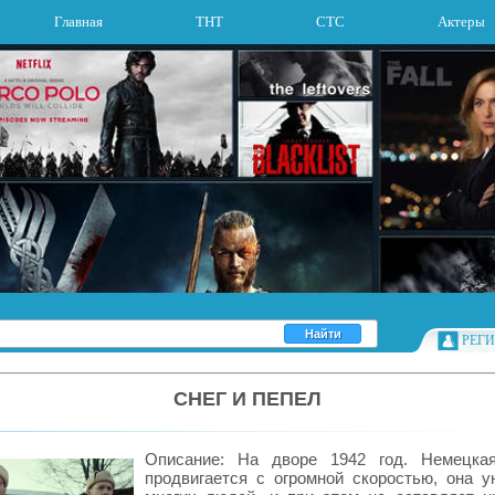
Главная
ТНТ
СТС
Актеры
РЕГ
СНЕГ И ПЕПЕЛ
Описание: На дворе 1942 год. Немецка
продвигается с огромной скоростью, она у